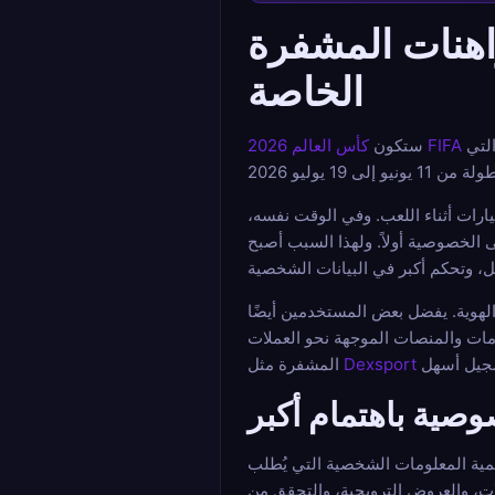
: دليل عملي للمراهنات المشفرة
الخاصة
واحدة من أكبر الأحداث الكروية على الإطلاق. تقول الفيفا إن البطولة تستضيفها كندا والمكسيك والولايات المتحدة، وهذه النسخة هي الأولى التي
كأس العالم 2026 FIFA
ستكون
يارات أثناء اللعب. وفي الوقت نفسه،
ى الخصوصية أولاً. ولهذا السبب أصبح
لهوية. يفضل بعض المستخدمين أيضًا
خدمات والمنصات الموجهة نحو العملات
Dexsport
المشفرة مثل
وصية باهتمام أكبر
وكمية المعلومات الشخصية التي يُطلب
ات، والعروض الترويجية، والتحقق من