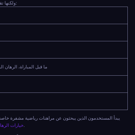
ولكنها تقدم خطوات مراجعة في مرحلة السحب. النهج الأكثر ذكاءً هو مقارنة ما يحدث في كل مرحلة من رحلة المستخدم:
ما قبل المباراة، الرهان ا
يبدأ المستخدمون الذين يبحثون عن مراهنات رياضية مشفرة خاصة غا
لفهم ما تقدمه عادةً المراهنات الرياضية الموجهة نحو الخصوصية وما هي المقايضات التي قد تظهر.
خيارات الرها