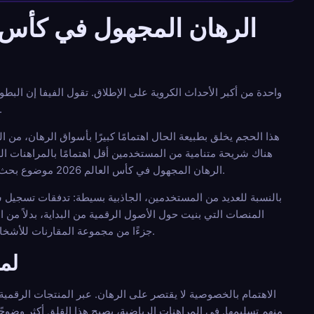
تضم 48 فريقًا و104 مباريات. ويحدد الجدول الرسمي للفيفا أيضًا فترة البطولة من 1
هذا الحجم يخلق بطبيعة الحال اهتمامًا كبيرًا بأسواق الرهان، من ا
هناك شريحة متنامية من المستخدمين أقل اهتمامًا بالمراهنات الر
الرهان المجهول في كأس العالم 2026 موضوع بحث مهم بين عشاق كرة القدم الذين يرغبون في السرعة، وخطوات تسجيل أقل، وتحكم أكبر في البيانات الشخصية.
بالنسبة للعديد من المستخدمين، الجاذبية بسيطة: تدفقات تسجيل 
المنصات التي بنيت حول الأصول الرقمية من البداية، بدلاً من ا
جزءًا من مجموعة المقارنات للأشخاص الذين يبحثون عن احتمالات كرة القدم، والأسواق المباشرة، وعملية تسجيل أسهل.
لم
الاهتمام بالخصوصية لا يقتصر على الرهان. عبر المنتجات الرقمية
منهم تسليمها. في المراهنات الرياضية، يصبح هذا القلق أكثر وضوحً