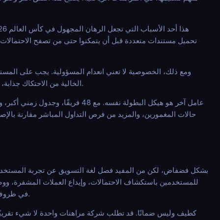
تحميل مستندات متعددة قبل أن يتمكنوا حتى من تصفح الاحتمالات. ف
ومع ذلك، الخصوصية لا تعني انعدام المسؤولية. يجب على المستخ
الخالية من الاحتكاك جذابة، لكنها تصبح مفيدة فقط عندما توفر المنصة أيضًا تسوية شفافة للسوق، وسيولة معقولة، ومعلومات دعم واضحة.
عامل آخر هو هيكل البطولة نفسه. م
حالات المغمورين، والمزيد من فرص التداول المباشر مقارنة بالإص
في ظروف محددة، مثل السحوبات الكبيرة، أو مراجعات النشاط المشبوه، أو محفزات الامتثال المتعلقة بالولاية القضائية.