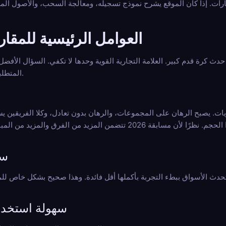
عارات. إذا كان الموقع يشرح نموذج تسجيله، ومعالجة السحب، والأصول المد
العوامل الرئيسية للمقار
 كرة قدم كبير. العلامة التجارية القوية وحدها لا تكفي. السؤال الأفضل 
المتطلبات المحددة لدورة رهان كأس العالم.
ريات. يصبح الرهان على المجموعات، والرهان بدون تعادل، وكلا الفريقين يس
وإحصائيات اللاعبين، والخطوط المباشرة أكثر أهمية خلال بطولة بهذا الحجم. نظرًا لأن مسابقة 6
2.
حدث الأسواق ببطء التجربة بأكملها أقل فائدة. وهذا صحيح بشكل خاص للمر
3. سهولة استخ