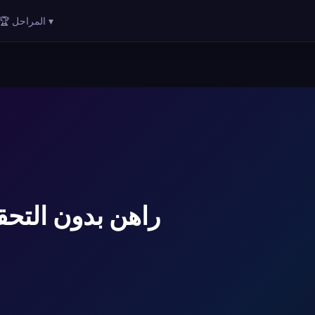
🏆 المراحل ▾
راهن بدون التحق