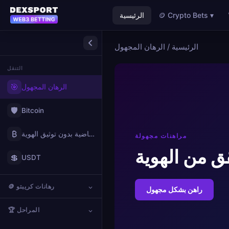
🪙 Crypto Bets ▾
الرئيسية
الرئيسية
/
الرهان المجهول
التنقل
🎯
الرهان المجهول
🛡️
Bitcoin
₿
مواقع المراهنات الرياضية بدون توثيق الهوية
مراهنات مجهولة
ق من الهوية
💲
USDT
🪙 رهانات كريبتو
راهن بشكل مجهول
🏆 المراحل