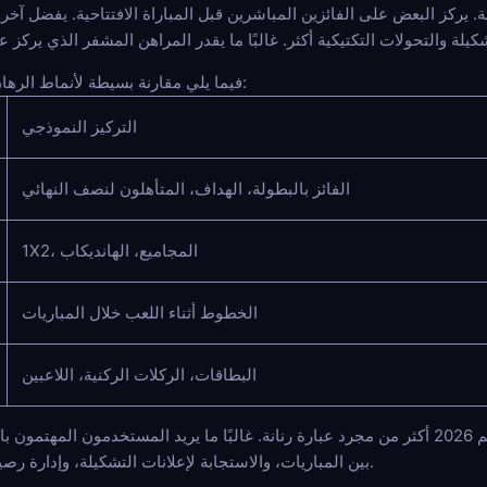
 يركز البعض على الفائزين المباشرين قبل المباراة الافتتاحية. يفضل آ
فيما يلي مقارنة بسيطة لأنماط الرهان الشائعة خلال بطولة كرة قدم كبرى:
التركيز النموذجي
الفائز بالبطولة، الهداف، المتأهلون لنصف النهائي
1X2، المجاميع، الهانديكاب
الخطوط أثناء اللعب خلال المباريات
البطاقات، الركلات الركنية، اللاعبين
هذا هو أيضًا المكان الذي يصبح فيه الرهان المجهول في كأس العالم 2026 أكثر من مجرد عبارة رنانة. غالبًا ما ي
بين المباريات، والاستجابة لإعلانات التشكيلة، وإدارة رصيدهم دون تأخيرات إدارية غير ضرورية.