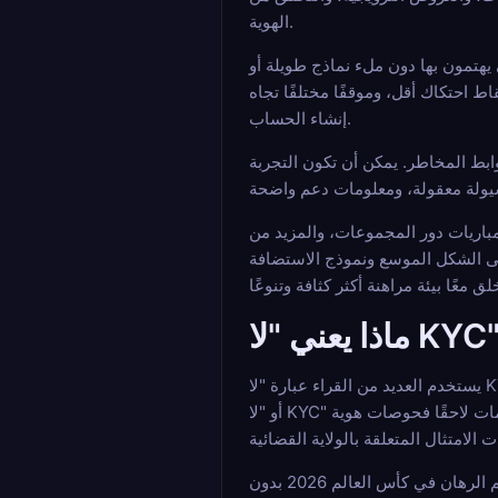
الهوية.
اسة إلى الأسواق التي يهتمون بها دون ملء نماذج طويلة أو
 احتكاك أقل، وموقفًا مختلفًا تجاه
إنشاء الحساب.
ابط المخاطر. يمكن أن تكون التجربة
لمزيد من مباريات دور المجموعات، والمزيد من
 الشكل الموسع ونموذج الاستضافة
يستخدم العديد من القراء عبارة "لا KYC" بشكل فضفاض، لكن من المفيد فصل لغة التسويق عن تجربة المستخدم الفعلية. عمليًا، قد تسمح المنصة الموصوفة بأنها خالية من الاحتكاك
أو "لا KYC" للمستخدمين باستكشاف الاحتمالات، وإيداع العملات المشفرة، ووضع الرهانات بأقل قدر من التحقق المسبق. ومع ذلك، قد تطلب بعض الخدمات لاحقًا فحوصات هوية
لهذا السبب يجب فهم الرهان في كأس العالم 2026 بدون KYC كطيف وليس ضمانًا. قد تطلب شركة مراهنات واحدة لا شيء تقريبًا عند الدخول، بينما قد تعلن أخرى عن البساطة