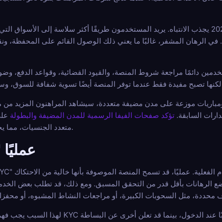
هذا أحد الأسباب التي تجعل الرهان المجهول في كأس العالم 2026 يجذب الانتباه. يريد المستخدمون طريقًا أكثر سل
ي الرهان المشفر، غالبًا ما يعني ذلك الوصول القائم على المحفظة، ونقاط
دمين دائمًا مراجعة شروط المنصة، والقيود القضائية، وقواعد الدفع، وضو
ع 48 فريقًا، وجدول زمني أكبر، ومباريات موزعة على مدن مضيفة متعددة، سيشاهد المراهنون ا
دارات السابقة.
تؤكد صفحات الفيفا الرسمية للمدن المضيفة والبطولة
على
متعدد الجنسيات، مما يخلق معًا بيئة مراهنة أكثر كثافة وتنوعًا.
ماذا يعني "لا KYC" عمليًا