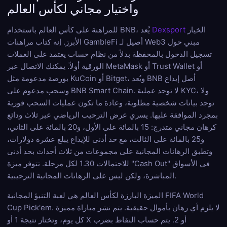
واختيار مجاني لكأس العالم
الخيار
Dexsport
للمراهنة على كأس العالم باستخدام BNB، يُعد
الأبرز. إنه كتاب مراهنات GambleFi أصيل لـ Web3 مبني حول
تسجيل الدخول بالمحفظة بدلاً من نظام حساب يعتمد على العملات
الورقية أولاً. يمكنك الاتصال عبر MetaMask أو Trust Wallet أو
بورصة مدعومة مثل KuCoin أو Bitget، ويُعد BNB أصل إيداع
وسحب مدعوم على BNB Smart Chain. لا توجد عملية KYC، ولا
توجد بيانات شخصية مطلوبة، وعادة ما تكون عمليات السحب فورية
بمجرد الموافقة عليها. يسري عرض الترحيب الرياضي عبر ثلاث ودائع
كرهان مجاني متدرج: 15 بالمائة على الأول، و20 بالمائة على الثاني،
و25 بالمائة على الثالث، مع حد أدنى للإيداع يبلغ عشرة دولارات،
وتطبق الرهانات المجانية على مجموعات من ثلاث أحداث بحد أدنى
للاحتمالات 1.30 لكل مرحلة. تتوفر ميزة "Cash Out" في الأسواق
المباشرة، ولكن ليس على الرهانات المجانية الترحيبية.
الميزة البارزة لكأس العالم هي لعبة التنبؤ المجانية FIFA World
Cup Pick'em. لا يلزم أي رهان بأموال حقيقية. يتم نشر مباراة مميزة
كل يوم، وتختار نتيجة 1 أو X أو 2. يتم حساب النقاط بضرب