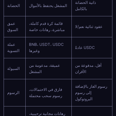
ذاتية الحضانة
المشغل يحتفظ بالأموال
الحضانة
بالكامل
قائمة كرة قدم كاملة،
عمق
عقود ثنائية نعم/لا
مباشرة، رهانات خاصة
السوق
BNB، USDT، USDC
عملة
عادةً USDC
وغيرها
التسوية
أقل، مدفوعة من
عميقة، مدعومة من
السيولة
الأقران
المشغل
رسوم الغاز بالإضافة
فارق في الاحتمالات،
إلى رسوم
الرسوم
رسوم سحب محتملة
البروتوكول
رهانات مجانية ترحيبية،