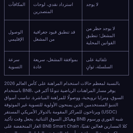
لا يوجد
استرداد نقدي، لوحات
المكافآت
المتصدرين
لا يوجد حظر من
قد تنطبق قيود جغرافية
الوصول
المشغل؛ تنطبق
من المشغل
الإقليمي
القوانين المحلية
تلقائية على
بموافقة المشغل، سريعة
سرعة
السلسلة، ثوانٍ
عادة
التسوية
بالنسبة لمعظم حالات استخدام المراهنة على كأس العالم 2026
باستخدام BNB، يوفر مسار المراهنات الرياضية تنوعًا أكبر في
السوق، ومزايا ترويجية، ووصولًا للمراهنة المباشرة. تناسب أسواق
التنبؤ المستخدمين الذين يمنحون الأولوية للتسوية غير الموثوقة
ويرتاحون للمراكز المقومة بالدولار الأمريكي المستقر (USDC)
وهياكل السوق الثنائية. يجعل وقت تأكيد BNB شبه الفوري ورسوم
الغاز المنخفضة على BNB Smart Chain كلا المسارين فعالين تقنيًا،