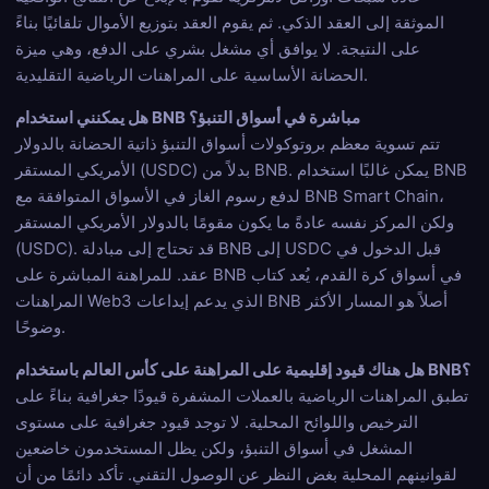
الموثقة إلى العقد الذكي. ثم يقوم العقد بتوزيع الأموال تلقائيًا بناءً
على النتيجة. لا يوافق أي مشغل بشري على الدفع، وهي ميزة
الحضانة الأساسية على المراهنات الرياضية التقليدية.
هل يمكنني استخدام BNB مباشرة في أسواق التنبؤ؟
تتم تسوية معظم بروتوكولات أسواق التنبؤ ذاتية الحضانة بالدولار
الأمريكي المستقر (USDC) بدلاً من BNB. يمكن غالبًا استخدام BNB
لدفع رسوم الغاز في الأسواق المتوافقة مع BNB Smart Chain،
ولكن المركز نفسه عادةً ما يكون مقومًا بالدولار الأمريكي المستقر
(USDC). قد تحتاج إلى مبادلة BNB إلى USDC قبل الدخول في
عقد. للمراهنة المباشرة على BNB في أسواق كرة القدم، يُعد كتاب
المراهنات Web3 الذي يدعم إيداعات BNB أصلاً هو المسار الأكثر
وضوحًا.
هل هناك قيود إقليمية على المراهنة على كأس العالم باستخدام BNB؟
تطبق المراهنات الرياضية بالعملات المشفرة قيودًا جغرافية بناءً على
الترخيص واللوائح المحلية. لا توجد قيود جغرافية على مستوى
المشغل في أسواق التنبؤ، ولكن يظل المستخدمون خاضعين
لقوانينهم المحلية بغض النظر عن الوصول التقني. تأكد دائمًا من أن