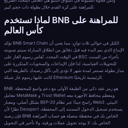
ولكن فجوة السيولة في أسواق التنبؤ هي العامل المحدد الصريح
للمراهنة على كرة القدم خلال بطولة ذات حجم كبير.
لماذا تستخدم BNB للمراهنة على
كأس العالم
تؤكد BNB Smart Chain الكتل في حوالي ثلاث ثوانٍ، مما يعني أن
الإيداع الذي يتم البدء فيه قبل دقائق من انطلاق المباراة سيتم تسويته
في الوقت المحدد. تُقاس رسوم الغاز على BSC بأجزاء من السنت
للتحويلات القياسية، لذا فإن الإيداعات والسحوبات المتكررة على
مدار بطولة تستمر لمدة شهر لا تؤدي إلى تآكل رصيدك بالطريقة التي
كانت عليها رسوم غاز شبكة Ethereum الرئيسية تاريخيًا.
BNB هو رمز عقد ذكي من الطبقة الأولى مع دعم واسع للمحفظة.
تتعامل MetaMask و Trust Wallet ومعظم محافظ الأجهزة معه
بشكل أصلي، ومعيار BEP-20 راسخ جيدًا عبر نظام Web3 البيئي.
نظرًا لأن Dexsport يستخدم تسجيل الدخول المستند إلى المحفظة،
فإن رصيد BNB الخاص بك في محفظة متصلة هو حساب المراهنة
الخاص بك: لا يوجد تحويل عملات ورقية، ولا تأخير في التحويل