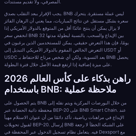
المصرفي، ولا تقديم مستندات.
يجب الإقرار ببعد التقلب بصدق. BNB ليس عملة مستقرة. يتحرك
سعره بشكل مستقل عن نتائج المباريات، مما يعني أن الرهان الفائز
لا يزال يمكن أن ينتج عائدًا أقل من المتوقع بالدولار الأمريكي إذا
انخفض سعر BNB بين الإيداع والسحب. بالنسبة لبطولة مدتها 32
يومًا، فإن هذا التعرض حقيقي. يمكن للمستخدمين الذين يرغبون في
التعرض الخالص المقوم بالدولار الأمريكي التبديل إلى USDT أو
USDC بعد التسوية، ولكن أي شخص مرتاح للاحتفاظ بـ BNB يحصل
على ميزة إضافية إذا ارتفع قيمة الأصل خلال فترة البطولة.
راهن بذكاء على كأس العالم 2026
باستخدام BNB: ملاحظة عملية
يتم الحصول على BNB من خلال البورصات المركزية ويتم نقله إلى
محفظة ذاتية الحضانة عبر BEP-20 على BNB Smart Chain. عند
الإيداع في مراهنات رياضية، تأكد دائمًا من أن عنوان الاستلام مهيأ
لقبول تحويلات BEP-20. إرسال BNB على الشبكة الخطأ لا رجعة
فيه. يتعامل نظام تسجيل الدخول عبر المحفظة في Dexsport مع