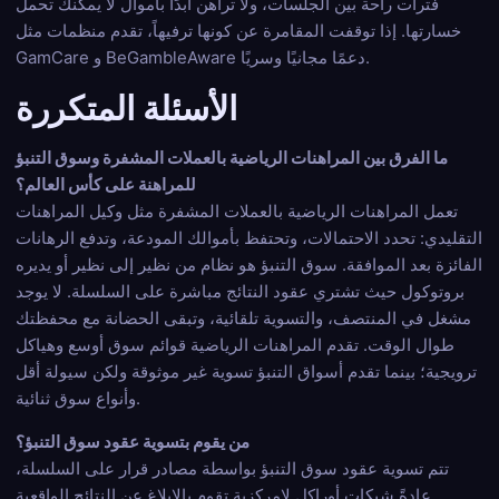
فترات راحة بين الجلسات، ولا تراهن أبدًا بأموال لا يمكنك تحمل
خسارتها. إذا توقفت المقامرة عن كونها ترفيهاً، تقدم منظمات مثل
GamCare و BeGambleAware دعمًا مجانيًا وسريًا.
الأسئلة المتكررة
ما الفرق بين المراهنات الرياضية بالعملات المشفرة وسوق التنبؤ
للمراهنة على كأس العالم؟
تعمل المراهنات الرياضية بالعملات المشفرة مثل وكيل المراهنات
التقليدي: تحدد الاحتمالات، وتحتفظ بأموالك المودعة، وتدفع الرهانات
الفائزة بعد الموافقة. سوق التنبؤ هو نظام من نظير إلى نظير أو يديره
بروتوكول حيث تشتري عقود النتائج مباشرة على السلسلة. لا يوجد
مشغل في المنتصف، والتسوية تلقائية، وتبقى الحضانة مع محفظتك
طوال الوقت. تقدم المراهنات الرياضية قوائم سوق أوسع وهياكل
ترويجية؛ بينما تقدم أسواق التنبؤ تسوية غير موثوقة ولكن سيولة أقل
وأنواع سوق ثنائية.
من يقوم بتسوية عقود سوق التنبؤ؟
تتم تسوية عقود سوق التنبؤ بواسطة مصادر قرار على السلسلة،
عادةً شبكات أوراكل لامركزية تقوم بالإبلاغ عن النتائج الواقعية