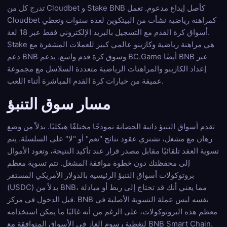
تدرج كل من Cloudbet و Stake BNB كأصل إيداع مدعوم. تعمل
Cloudbet كمراهنة رياضية نشأت من البيتكوين لعدة سنوات وتغطي
أسواق كرة القدم مع التسجيل بالبريد الإلكتروني فقط عبر 18 لغة.
Stake هي مراهنة رياضية وكازينو عالمي كبير للعملات المشفرة مع
دعم BNB وسوق كرة قدم واسع. يدعم BC.Game أيضًا BNB عبر
إعداد الكازينو والمراهنات الرياضية متعددة السلاسل مع مجموعة
عميقة من خيارات كرة القدم المباشرة أثناء اللعب.
مسار سوق التنبؤ
تقدم أسواق التنبؤ ذاتية الحضانة نموذجًا مختلفًا هيكليًا. بدلاً من وضع
رهان مع مشغل، تشتري عقود نتائج "نعم" أو "لا" على السلسلة. يتم
تسوية العقد تلقائيًا مقابل مصدر قرار عند تأكيد النتيجة، وتعود الأموال
إلى محفظتك دون خطوة موافقة المشغل. تتم تسوية معظم
بروتوكولات أسواق التنبؤ الرئيسية بالدولار الأمريكي المستقر
(USDC) بدلاً من BNB، مما يعني أنك قد تحتاج إلى ربط أو مبادلة
قبل الدخول في مركز. BNB نفسه ليس عملة التسوية الأصلية في
معظم هذه البروتوكولات، على الرغم من أنه غالبًا ما يمكن استخدامه
لتغطية رسوم الغاز في الأسواق المتوافقة مع BNB Smart Chain.