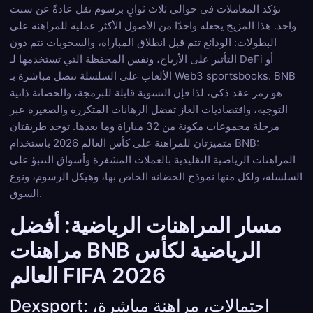
تؤكد المعاملات في حوالي ثلاث ثوانٍ برسوم تقل عادةً عن سنت
واحد. هذا المزيج يجعله واحدًا من الأصول الأكثر عملية للمراهنة على
البطولات: الودائع تتم قبل انطلاق المباراة، والسحوبات تتم دون
التأثير على الأرباح، ونفس المحفظة التي تستخدمها لـ DeFi أو
الألعاب على السلسلة تتصل مباشرة بـ Web3 sportsbooks. BNB
هو رمز عقد ذكي، لذا فإن التسوية قابلة للبرمجة، والحضانة ذاتية
التوجيه، واقتصاديات الغاز تفضل الرهانات المتكررة والصغيرة عبر
مرحلة مجموعات مكونة من 32 مباراة وما بعدها. توجد طريقتان
متميزتان للمراهنة على كأس العالم 2026 باستخدام BNB:
المراهنات الرياضية التقليدية بالعملات المشفرة وأسواق التنبؤ على
السلسلة، ولكل منها نموذج الحضانة الخاص بها، وهيكل الرسوم، ونوع
السوق.
مسار المراهنات الرياضية: أفضل
مراهنات BNB الرياضية لكأس
العالم FIFA 2026
Dexsport: احتمالات، مراهنة مباشرة،