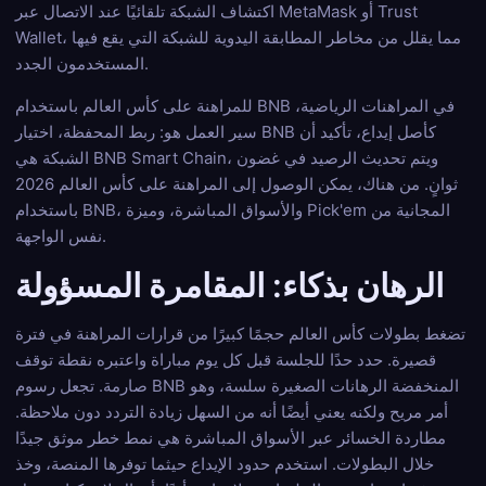
اكتشاف الشبكة تلقائيًا عند الاتصال عبر MetaMask أو Trust
Wallet، مما يقلل من مخاطر المطابقة اليدوية للشبكة التي يقع فيها
المستخدمون الجدد.
للمراهنة على كأس العالم باستخدام BNB في المراهنات الرياضية،
سير العمل هو: ربط المحفظة، اختيار BNB كأصل إيداع، تأكيد أن
الشبكة هي BNB Smart Chain، ويتم تحديث الرصيد في غضون
ثوانٍ. من هناك، يمكن الوصول إلى المراهنة على كأس العالم 2026
باستخدام BNB، والأسواق المباشرة، وميزة Pick'em المجانية من
نفس الواجهة.
الرهان بذكاء: المقامرة المسؤولة
تضغط بطولات كأس العالم حجمًا كبيرًا من قرارات المراهنة في فترة
قصيرة. حدد حدًا للجلسة قبل كل يوم مباراة واعتبره نقطة توقف
صارمة. تجعل رسوم BNB المنخفضة الرهانات الصغيرة سلسة، وهو
أمر مريح ولكنه يعني أيضًا أنه من السهل زيادة التردد دون ملاحظة.
مطاردة الخسائر عبر الأسواق المباشرة هي نمط خطر موثق جيدًا
خلال البطولات. استخدم حدود الإيداع حيثما توفرها المنصة، وخذ