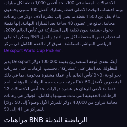
الاحتمالات المقفلة في 100، بحد أقصى 1,000 نقطة لكل مباراة،
ويتم احتساب الوقت الأصلي فقط. يتشارك أفضل 100 متنبئ يجمعون
ما لا يقل عن 1,500 نقطة ما يصل إلى عشرة آلاف دولار في رهانات
مجانية، تدفع في غضون 48 ساعة بعد المباراة النهائية. إنها نقطة
دخول حقيقية بدون تكلفة إلى المشاركة في كأس العالم 2026،
ويمكن لحاملي BNB استخدام نفس المحفظة لكل من التنبؤ والعمل
الرياضي المباشر. استكشف سوق كرة القدم الكامل في مركز
Dexsport World Cup Pick'em
.
يدير Dexsport أيضًا تحدي لوحة المتصدرين بقيمة 100,000 دولار
للبطولة. بعد النقر على "مشاركة"، تحتسب الرهانات على مباريات
كأس العالم بأي عملة مشفرة مدعومة، بما في ذلك BNB، نحو لوحة
المتصدرين لأفضل 50 لاعبًا مرتبة حسب حجم الرهانات المؤهلة. الحد
الأدنى للرهان هو عشرة دولارات بحد أدنى للاحتمالات 1.3x، فقط
الرهانات الحقيقية التي تمت تسويتها بالكامل. الجوائز هي رهانات
مجانية تتراوح من 40,000 دولار للمركز الأول وصولاً إلى 50 دولارًا
للمراكز من 41 إلى 50.
مراهنات BNB الرياضية البديلة