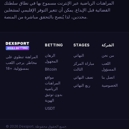
المراهنات الرياضية عبر الإنترنت مسموح بها في نطاق سلطتك
القضائية قبل الإيداع. يمكن أن تتغير التوفر الإقليمي لمشغلين
محددين، لذا يُنصح بالتحقق مباشرة من المنصة.
الشركة
STAGES
BETTING
من نحن
النهائي
الرهان
المراهنة تنطوي على
المجهول
مخاطر. يرجى اللعب
اللعب
مباراة المركز
بمسؤولية. +18
المسؤول
الثالث
Bitcoin
اتصل بنا
نصف النهائي
مواقع
المراهنات
الخصوصية
ربع النهائي
الرياضية
بدون توثيق
الهوية
USDT
© 2026 Dexsport. جميع الحقوق محفوظة.