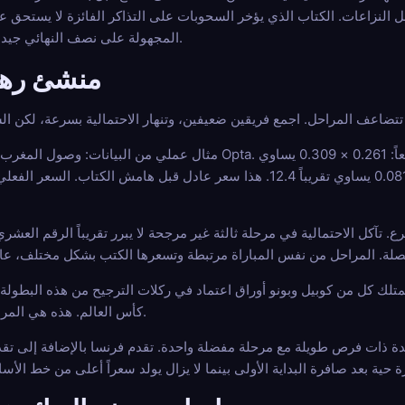
لنزاعات. الكتاب الذي يؤخر السحوبات على التذاكر الفائزة لا يستحق ع
المجهولة على نصف النهائي جيدة فقط بقدر المنصة التي تقف وراءها.
منشئ رها
تقريباً 0.081، أو 8.1%. حول إلى سعر عشري عادل: 1 مقسوم على 0.081 يساوي تقريباً 12.4. هذا س
 تآكل الاحتمالية في مرحلة ثالثة غير مرجحة لا يبرر تقريباً الرقم العشري 
متلك كل من كوبيل وبونو أوراق اعتماد في ركلات الترجيح من هذه البطولة.
كأس العالم. هذه هي المراسي الحقيقية، وليست مجرد مشاعر.
حدة ذات فرص طويلة مع مرحلة مفضلة واحدة. تقدم فرنسا بالإضافة إلى تق