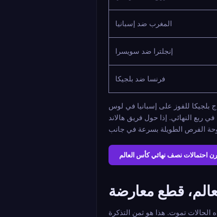
المغرب ضد إسبانيا
إنجلترا ضد سويسرا
فرنسا ضد بلجيكا
حقق كل واحدة من هذه الاحتمالات؟ يحتاج المغرب للفوز على فرنسا في تكرار لمواجهتهما في نصف نهائي 2022. تحتاج بلجيكا للفوز على إسبانيا في لوس
طول سعر بين المرشحين الأربعة في ربع النهائي. إذا حول فريق هالاند
رن احتمالات نصف نهائي كأس العالم
الم، قطع معارضة