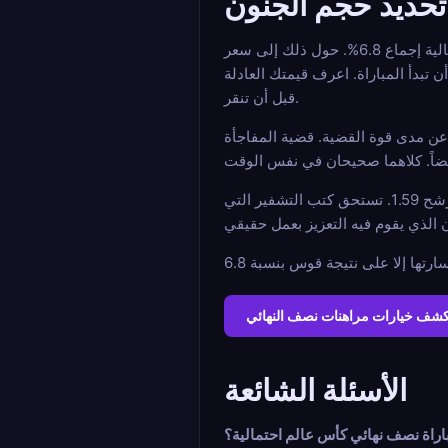
تحديد حجم الجنون
تتطلب الفرص الطويلة انضباطاً محدداً في الرهان. صغير، مسطح، لا مطاردة. تشرح الرياضيات السبب. المغرب ضد بلجيكا يجلس عند احتمالية إجماع 6.8%. حول ذلك إلى سعر
المباراة يسعرك خارج المنافسة قبل أن تبدأ المباراة. اعرف قيمتك العادلة
قبل أن تنقر.
عن مدى قوة القضية. قضية المفاجأة
تتمدد زيادات الاحتمالات أبعد ما يكون في الفرص الطويلة. زيادة 10% على سعر عادل 14.7 تضيف قيمة مطلقة أكبر من نفس الزيادة على مرشح 1.59. تستحق كتب التشفير التي
شف خيارات مراهنات نصف النهائي
الأسئلة الشائعة
اراة نصف نهائي كأس عالم احتمالية؟