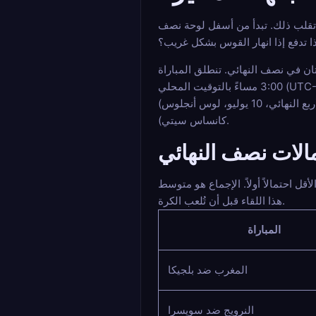
حة تقلب ذلك. تبدأ من أسفل لوحة نصف
ائي. تنطلق المباراة M101 في 14 يوليو الساعة 2:00 مساءً بالتوقيت المحلي (UTC-5) في ملعب AT&T في دالاس. تتبعها المباراة M102 في 15 يوليو الساعة
3:00 مساءً بالتوقيت المحلي (UTC-4) في ملعب Mercedes-Benz في أتلانتا. SF1 هو الفائز من فرنسا ضد المغرب (ربع النهائي، 9 يوليو، بوسطن) ضد الفائز من إسبانيا ضد
بلجيكا (ربع النهائي، 10 يوليو، لوس أنجلوس). SF2 هو الفائز من النرويج ضد إنجلترا (ربع النهائي، 11 يوليو، ميامي) ضد الفائز من الأرجنتين ضد سويسرا (ربع النهائي، 11 يوليو،
كانساس سيتي).
الات نصف النهائي
هذا اللقاء قبل أن تُلعب الكرة.
المباراة
المغرب ضد بلجيكا
النرويج ضد سويسرا