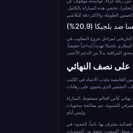
اعبين، سجل بيلينغهام هدفين وحول كين ركلة جزاء. كوانساه موقوف عن
لترا، تختفي هذه المباراة بالكامل.
 ضد بلجيكا (20.9%)
بسبعة أهداف والآن هو الهداف التاريخي لمراحل خروج المغلوب في
ري بلجيكا تهديداً إبداعياً حقيقياً.
 على نصف النهائي
وس الغامضة تجذب الانتباه في الكتب
يو والمباراة M102 في 15 يوليو متتاليتان. التسوية السريعة بين الجولات تعني أن المكاسب من
و USDT في كتب التشفير ذات السمعة الطيبة في غضون ساعات،
وليس أيام.
ائية معترف بها. ثانياً، الحدود: في
ثاً، سجل السحب: تحقق من المنتديات