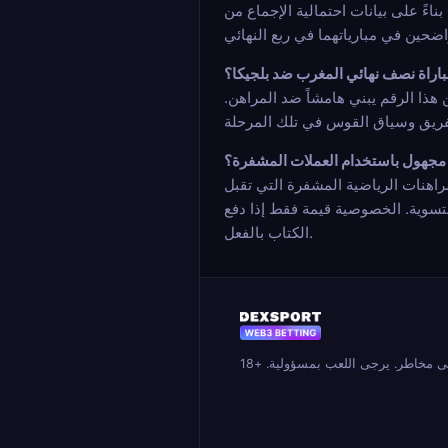
بناءً على بيانات احتمالية الإجماع من Opta (8 يوليو) و Polymarket (7 يوليو)، فإن مباراة المغرب ضد بلجيكا هي أقل مباراة نصف نهائي احتمالية بنسبة 6.8%. تتطلب هذه المباراة
باراة نصف نهائي المغرب ضد بلجيكا؟
لمباراة هو تقريباً 14.7 (1 مقسوم على 0.068). أي كتاب يقدم أقل من هذا الرقم يبني هامشاً ضد المراهن.
 مجهول باستخدام العملات المشفرة؟
Bit و ETH و USDT للمراهنين بالرهان دون متطلبات التحقق من الهوية الشائعة في الكتب التقليدية. قبل استخدام أي
سوية. الخصوصية قيمة فقط إذا دفع
الكتاب بالفعل.
 مخاطر. يرجى اللعب بمسؤولية. +18