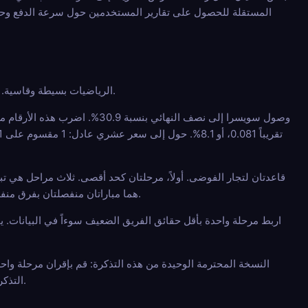
المستقلة للحصول على تقارير المستخدمين حول سرعة الدفع وحل ا
الرياضيات بسيطة وقاسية. تتضاعف المراحل. اجمع فريقين ضعيفين، وتنهار الاحتمالية بسرعة، لكن السعر يتضاعف لصالحك بنفس المعدل.
قاعدتان لتجار الفوضى. أولاً، مرحلتان كحد أقصى. ثلاث مراحل هي تبرع.
المستقلة فقط. SF1 و SF2 هما مباراتان منفصلتان بفرق منفصلة. المراحل من نفس المباراة مرتبطة وتسعرها الكتب بشكل مختلف، عادة ضدك.
اربط مرحلة واحدة بأقل حقائق الفريق الضعيف سوءاً في البيانات. ي
النسخة المحترمة الوحيدة من هذه التذكرة: قم بإقران مرحلة وا
التذكرة حية بعد صافرة البداية الأولى بينما لا يزال يولد سعراً أعلى من خط الأساس. إنه أقل إثارة. وهو أيضاً أقل تبرعاً.