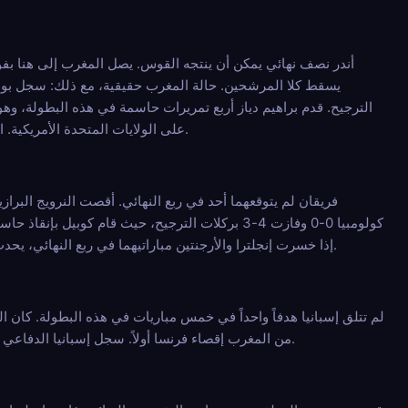
يسقط كلا المرشحين. حالة المغرب حقيقية، مع ذلك: سجل بونو 
على الولايات المتحدة الأمريكية. الموهبة موجودة في كلا الجانبين. الاحتمالية ليست كذلك. الحكم: حدث بنسبة 6.8%. يدفع مثل ذلك. احترم الرقم.
كولومبيا 0-0 وفازت 4-3 بركلات الترجيح، حيث قام 
إذا خسرت إنجلترا والأرجنتين مباراتيهما في ربع النهائي، يحدث هذا النصف النهائي. الحكم: الفرصة الأطول والأكثر مشاهدة على اللوحة. لا تزال فرصة واحدة من عشرة فقط.
من المغرب إقصاء فرنسا أولاً. سجل إسبانيا الدفاعي يجعلها فريقاً صعب التسعير ضده. الحكم: الأكثر مصداقية من مسارات المغرب. لا يزال يتطلب مفاجأتين للتحقق.