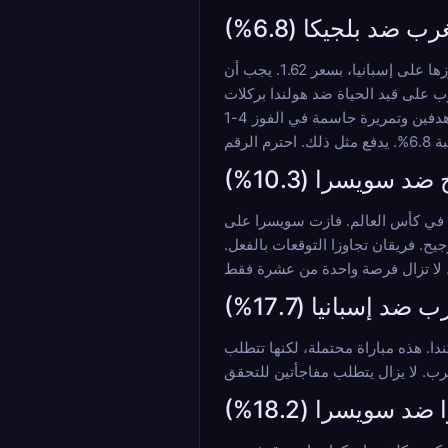
ب ضد بلجيكا (6.8%)
أندر نصف نهائي يمكن أن ينتجه القوس. يصل المغرب إلى هنا بفوزه على فرنسا، فريق سعره 1.59 في ربع النهائي. تصل بلجيكا إلى هنا بفوزها على إسبانيا، بسعر 1.62. يجب أن
 على قيد الحياة ضد هولندا بركلات
الترجيح. قدم براهيم دياز أربع تمريرات حاسمة في هذه البطولة، وهو رقم قياسي أفريقي في كأس عالم واحدة. سجل دي كيتيلاري من بلجيكا هدفين وتمريرة حاسمة في الفوز 4-1
ضد سويسرا (10.3%)
الاند في الدقيقتين 79 و 90. لقد سجل في كل مباراة لعبها في كأس العالم. فازت سويسرا على
لترجيح. فريقان تجاوزا التوقعات بالفعل.
 ضد إسبانيا (17.7%)
اً في خمس مباريات في هذه البطولة. كان المغرب خطيراً في الهجوم، حيث سجل أوناحي هدفين في الفوز 3-0 على كندا. هذه مباراة محتملة، لكنها تتطلب
 ضد سويسرا (18.2%)