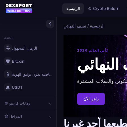
🪙 Crypto Bets ▾
الرئيسية
الرئيسية
/
نصف النهائي
التنقل
🎯
الرهان المجهول
كأس العالم 2026
لنهائي
🛡️
Bitcoin
₿
مواقع المراهنات الرياضية بدون توثيق الهوية
💲
USDT
راهن الآن
🪙 رهانات كريبتو
🏆 المراحل
بعها أحد غيرنا