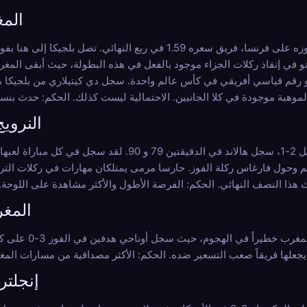
المغر
في إنقاذ ركلات الجزاء موجود بالفعل في هذه البطولة، حيث أبقى المغرب
النرويج 
فريقان لم يتوقعهما أحد في ربع النهائي. أقصت النرويج البرازيل 2-1، سجل ه
كوبيل بإنقاذ حاسم وحول فارغاس ركلة الفوز. حارسا مرمى يمتلكان مهارات في ركلات ا
المغرب
لم تتلق إسبانيا هدفاً واحد
إنجلترا