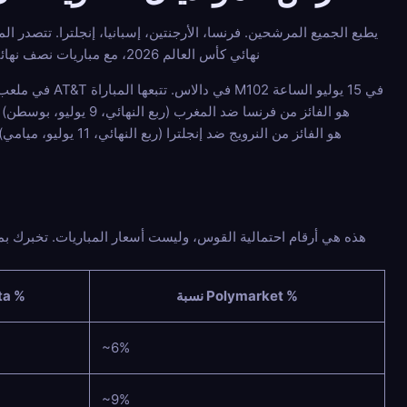
يطبع الجميع المرشحين. فرنسا، الأرجنتين، إسبانيا، إنجلترا. تتصدر ا
نهائي كأس العالم 2026، مع مباريات نصف نهائي كأس العالم التي نادراً ما تسعرها السوق، وتطرح سؤالاً واحداً صادقاً: ماذا تدفع إذا انهار القوس بشكل غريب؟
نسبة Polymarket %
نسبة a
~6%
~9%