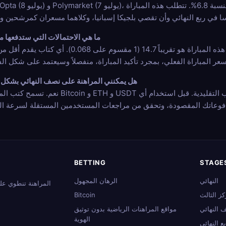
ما هي الاحتمالات التي ستدفعها م
بنسبة احتمالية إجماع 6.8%، فإن السعر العشري العادل لحدوث هذه ا
هل يمكنني المراهنة على نصف النهائي بشكل
نعم. تسمح كتب المراهنات الرياضية المشفرة التي تقبل coin
فوعاتك المقصودة، وتحقق من مراجعات المستخدمين المستقلة لسرعة الت
BETTING
STAGE
النهائي
الرهان المجهول
المراهنة تنطوي على
كز الثالث
Bitcoin
 النهائي
مواقع المراهنات الرياضية بدون توثيق
الهوية
ع النهائي