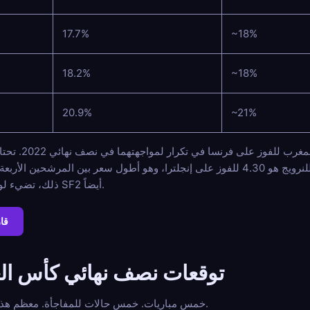
17.7%
~18%
18.2%
~18%
20.9%
~21%
ماذا يجب أن يحدث لتت
أنجلوس. مفاجأة النرويج حية بالفعل في السوق: سعر ربع النهائي للنرويج هو 4.30 للفوز على إنجلترا، وهو أ
ذلك، تضيء لوحة الفرص الطويلة بسرعة في جانب SF2 أيضاً.
قا
توقعات نصف نهائي كأس الع
خمس مباريات. خمس حالات للمفاجأة. معظم هذه الحالات تموت. هذا هو ثمن التذكرة.