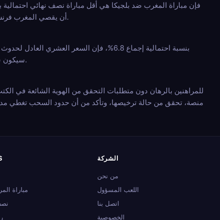
أن يقصي المغرب فرنسا في ربع النهائي وأن تقصي بلجيكا إسبانيا، وكلاهما مسعران كمرشحين واضحين في مبارياتهما في ربع النهائي.
سيكون سعر المباراة الفعلي، بمجرد تأكيد المباراة، منفصلاً وسيعتمد على شكل الفريق وسياق القوس في تلك المرحلة.
منصة، تحقق من حالة ترخيصها، وتأكد من أن حدود السحب تغطي مد
الشركة
S
من نحن
اللعب المسؤول
مباراة المر
اتصل بنا
نصف
الخصوصية
رب