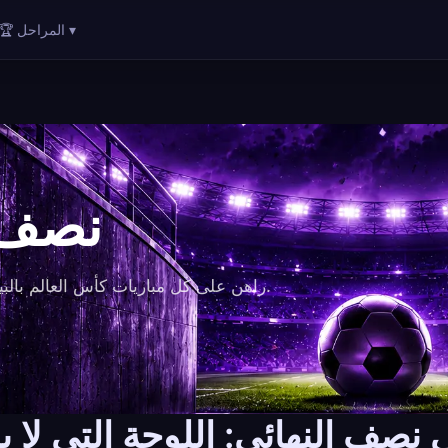
🏆 المراحل ▾
نصف ا
راهن على كل مباريات كأس العالم بالبيتكوين والعملات المشفرة.
صف النهائي: اللوحة التي لا يط