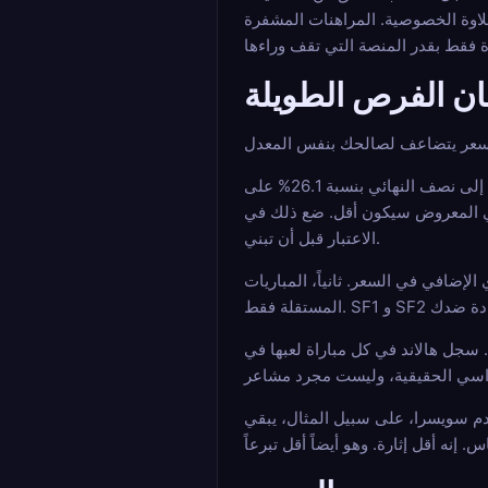
لاوة الخصوصية. المراهنات المشفرة
ن الفرص الطويلة
مثال عملي من البيانات: وصول المغرب إلى نصف النهائي بنسبة 26.1% على Opta. وصول سويسرا إلى نصف النهائي بنسبة 30.9%. اضرب هذه الأرقام معاً: 0.261 × 0.309 يساوي
عر عادل قبل هامش الكتاب. السعر الفعلي المعروض سيكون أقل. ضع ذلك في
الاعتبار قبل أن تبني.
الإضافي في السعر. ثانياً، المباريات
 سجل هالاند في كل مباراة لعبها في
دم سويسرا، على سبيل المثال، يبقي