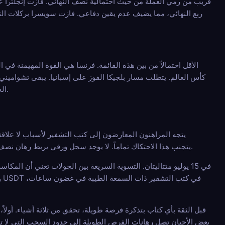
ربع النهائي، مما يضيف عدم يقين دفاعي. فازت سويسرا بركلات الترج
كأس العالم. يتطلب مسار بلجيكا الفوز على إسبانيا. يبقى تشواميني مص
الحكم: الأكثر احتمالية من الخمسة، لكنه لا يزال حدث قوس أقل من 25%. يستحق المراقبة بدلاً من الدعم الأعمى.
يتجه المراهنون المعارضون إلى كتب التشفير لأسباب لا علاقة
الرئيسية. حساب التشفير الذي يحتوي على رهانات Bitcoin أو ETH أو USDT يتجنب هذا الاحتكاك تماماً. لا يوجد سجل ورقي يربط رهان نصف نهائي 12 مقابل 1 باسم وعنوان.
قبل الثقة بأي كتاب بتذكرة فرصة طويلة، تحقق من ثلاثة أشياء. أولاً
بعض الأحيان تصل رهانات الفرص الطويلة إلى حدود السحب التي لا تصله