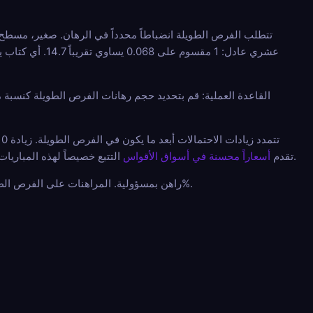
القاعدة العملية: قم بتحديد حجم رهانات الفرص الطويلة كنسبة
التتبع خصيصاً لهذه المباريات نصف النهائية، حيث تكون الأسعار الأساسية مرتفعة بالفعل. هذا هو المكان الذي يقوم فيه التعزيز بعمل حقيقي.
تقدم
أسعاراً محسنة في أسواق الأقواس
راهن بمسؤولية. المراهنات على الفرص الطويلة عالية التباين بطبيعتها، ولا ينبغي وضع الأموال التي لا يمكنك تحمل خسارتها إلا على نتيجة قوس بنسبة 6.8%.