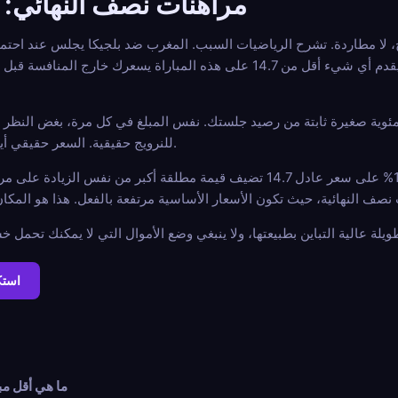
مراهنات نصف النهائي: 
عشري عادل: 1 مقسوم على 0.068 يساوي تقريباً 14.7. أي كتاب يقدم أي شيء أقل من 14.7 على هذه 
 مئوية صغيرة ثابتة من رصيد جلستك. نفس المبلغ في كل مرة، بغض النظر 
للنرويج حقيقية. السعر حقيقي أيضاً. كلاهما صحيحان في نفس الوقت.
استك
ما هي أقل مب