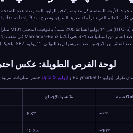
لمنتخبات الأربعة المفضلة كل معاينة، وتُدفن الزاوية المعارضة. هذه الصف
مباراتان في نصف النه
لوحة الفرص الطويلة: عكس احتم
و Polymarket (7 يوليو). هذه هي أرقام احتمالية القوس، وليست أسعار المباريات. تخبرك بمدى تكرار
Opta (8 يوليو)
خمس مباريات، مرتبة الأقل احتمالاً أولاً. الإجماع هو متوسط
Opt %
نسبة الإجماع %
6.8%
~7%
10.3%
~10%