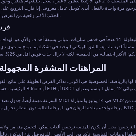
قريب من رمي العملة من حيث احتمالية نصف النهائي. فازت إنجلترا على المكسيك 3-2 في الأزتيكا بعشرة ل
يح مرة واحدة بالفعل. أيدي كوبيل عامل معروف. إذا فازت النرويج على إنج
الحكم: الأكثر واقعية من الفرص الخمس الطويلة، والأكثر دقة للتلاشي.
فرنسا
الأقل احتمالاً من بين هذه القائمة. فرنسا هي القوة المهيمنة في البطولة: 14 هدفاً في خمس مباريات، مبابي 
اباً لفرنسا، وهو الشق الهيكلي الوحيد في تشكيلتهم. يمنح مستوى دي كيتيلا
المراهنات المشفرة المجهولة
 لها بالرياضة. الخصوصية هي الأولى. تذاكر الفرص الطويلة على نتائج الق
السرعة مهمة أيضاً. جدول نصف نهائي كأس العالم مضغوط. المباراة M101 في 14 يول
مرحلة واحدة متاحة للرهان في المرحلة التالية دون انتظار تحويل مصرفي للتسوية. تتم معالجة سحوبات BTC 
، الترخيص: يجب أن يكون للمنصة ترخيص ألعاب يمكن التحقق منه من ولاية قض
ا الرهانات القياسية. تأكد من الحد الأقصى للدفع قبل بناء التذكرة. ثال