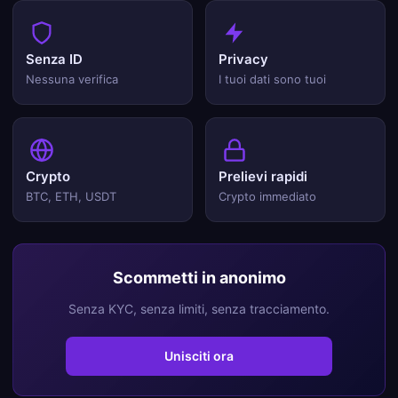
Senza ID
Privacy
Nessuna verifica
I tuoi dati sono tuoi
Crypto
Prelievi rapidi
BTC, ETH, USDT
Crypto immediato
Scommetti in anonimo
Senza KYC, senza limiti, senza tracciamento.
Unisciti ora