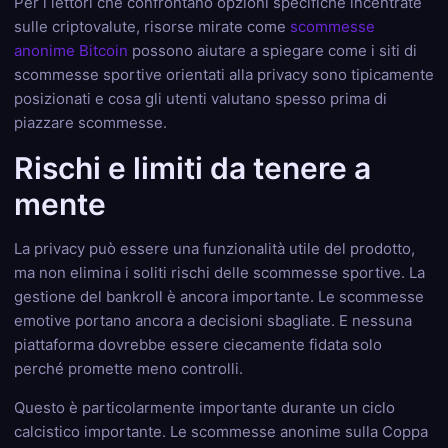
Per i lettori che confrontano opzioni specifiche incentrate
sulle criptovalute, risorse mirate come
scommesse
anonime Bitcoin
possono aiutare a spiegare come i siti di
scommesse sportive orientati alla privacy sono tipicamente
posizionati e cosa gli utenti valutano spesso prima di
piazzare scommesse.
Rischi e limiti da tenere a
mente
La privacy può essere una funzionalità utile del prodotto,
ma non elimina i soliti rischi delle scommesse sportive. La
gestione del bankroll è ancora importante. Le scommesse
emotive portano ancora a decisioni sbagliate. E nessuna
piattaforma dovrebbe essere ciecamente fidata solo
perché promette meno controlli.
Questo è particolarmente importante durante un ciclo
calcistico importante. Le scommesse anonime sulla Coppa