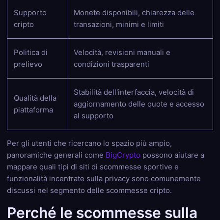
Supporto
Monete disponibili, chiarezza delle
cripto
transazioni, minimi e limiti
Politica di
Velocità, revisioni manuali e
prelievo
condizioni trasparenti
Stabilità dell'interfaccia, velocità di
Qualità della
aggiornamento delle quote e accesso
piattaforma
al supporto
Per gli utenti che ricercano lo spazio più ampio,
panoramiche generali come
BigCrypto
possono aiutare a
mappare quali tipi di siti di scommesse sportive e
funzionalità incentrate sulla privacy sono comunemente
discussi nel segmento delle scommesse cripto.
Perché le scommesse sulla