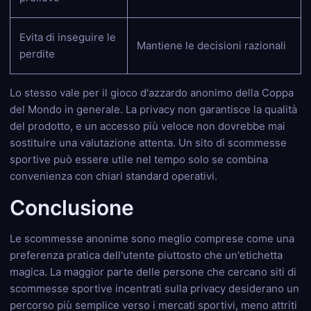
Evita di inseguire le
Mantiene le decisioni razionali
perdite
Lo stesso vale per il gioco d'azzardo anonimo della Coppa
del Mondo in generale. La privacy non garantisce la qualità
del prodotto, e un accesso più veloce non dovrebbe mai
sostituire una valutazione attenta. Un sito di scommesse
sportive può essere utile nel tempo solo se combina
convenienza con chiari standard operativi.
Conclusione
Le scommesse anonime sono meglio comprese come una
preferenza pratica dell'utente piuttosto che un'etichetta
magica. La maggior parte delle persone che cercano siti di
scommesse sportive incentrati sulla privacy desiderano un
percorso più semplice verso i mercati sportivi, meno attriti