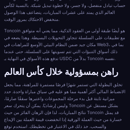
حساب تبادل منفصل، ولا جسر، ولا خطوة تبديل شبكة. بالنسبة لكأس
العالم الذي يمتد على عشرات المباريات، يتضاعف هذا الوصول
منخفض الاحتكاك بمرور الوقت.
Toncoin هو أيضًا طبقة أولى من العقود الذكية، مما يعني أنه متوافق
مع تطبيقات على السلسلة تتجاوز التحويلات البسيطة. وهذا يضعه في
مكان جيد ضمن النظام البيئي الأوسع للمراهنات في Web3، بما في
ذلك أسواق التنبؤات التي تتم تسويتها على السلسلة، حتى عندما
تدفع هذه الأسواق في النهاية بـ USDC بدلاً من Toncoin نفسه.
راهن بمسؤولية خلال كأس العالم
تخلق البطولة التي تستمر شهرًا فرصًا مستمرة للمراهنة، مما يجعل
الانضباط المالي أكثر أهمية مما هو عليه في سياق مباراة واحدة. حدد
ميزانية ثابتة قبل بدء مرحلة المجموعات واعتبرها سقفًا صارمًا،
وليس إرشاديًا. يمكن أن يتحرك سعر Toncoin بشكل مستقل عن
نتائج المباريات، لذا فإن الرهان الفائز من حيث Toncoin قد يمثل
خسارة من حيث العملة الورقية إذا انخفضت قيمة العملة بين الإيداع
والسحب. خذ ذلك في الاعتبار في تخطيطك. استخدم توقع