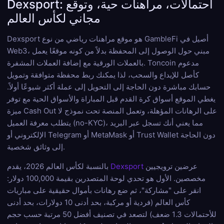
Dexsport: احتمالات، مراهنات حية، وتوقع
مجاني لكأس العالم
Dexsport هو موقع مراهنات رياضي من نوع GambleFi أصيل في
Web3، مبني حول الوصول إلى المحفظة بدلاً من كونه موقعًا يعمل
بالعملات الورقية مع إضافة العملات المشفرة. Toncoin مدعوم
كأصل للإيداع والسحب، لذا يمكنك ربط محفظة متوافقة وتمويل
حسابك مباشرة دون الحاجة إلى التحويل إلى عملة أكثر شيوعًا أولاً.
يغطي الموقع أسواق كرة القدم قبل المباراة والأسواق الحية مع توفر
ميزة Cash Out على الرهانات المؤهلة، وتعمل المنصة تحت نموذج لا
يتطلب معرفة العميل (no-KYC)، مما يعني أنك تسجل عبر البريد
الإلكتروني أو Telegram أو MetaMask أو Trust Wallet دون الحاجة
إلى وثائق شخصية.
عرضين ترويجيين
Dexsport
بالنسبة لكأس العالم 2026، يقدم
مخصصين. الأول هو تحدي لوحة المتصدرين بقيمة 100,000 دولار:
انقر على "مشاركة"، ثم ضع رهانات بأموال حقيقية على مباريات
كأس العالم (فردية أو مركبة، بحد أدنى 10 دولارات، بحد أدنى
للأحتمالات 1.3 ضعف) لتصعد في تصنيف أفضل 50 مرتبة حسب حجم