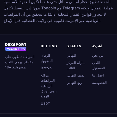
الحفظ تطبيق حظر أمامي مماثل حتى عندما تكون العقود الأساسية
بدون إذن. يبسط تكامل Toncoin مع Telegram عملية التمويل ولكنه
لا يتجاوز قوانين القمار المحلية. دائمًا ما تتحقق من أن المراهنات
الرياضية عبر الإنترنت قانونية في ولايتك القضائية قبل الإيداع.
الشركة
STAGES
BETTING
من نحن
النهائي
الرهان
المراهنة تنطوي على
المجهول
مخاطر. يرجى اللعب
اللعب
مباراة المركز
بمسؤولية. +18
المسؤول
الثالث
Bitcoin
اتصل بنا
نصف النهائي
مواقع
المراهنات
الخصوصية
ربع النهائي
الرياضية
بدون توثيق
الهوية
USDT