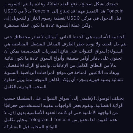
نتيجتك بشكل صحيح، يدفع العقد تلقائيًا، وعادة ما يتم التسوية بـ
USDC بدلاً من Toncoin. هذا التمييز مهم: قد تحتاج إلى Toncoin
لتغطية رسوم الغاز أو للتحويل إلى USDC قبل الدخول في مركز،
ولكن عملة التسوية عادة ما تكون عملة مستقرة.
الجاذبية الأساسية هي الحفظ الذاتي. أموالك لا تغادر محفظتك حتى
يتم حل العقد، ولا يوجد خطر الطرف المقابل للمشغل. المقايضة هي
السيولة: أسواق التنبؤات على نتائج المباريات المتخصصة يمكن أن
تحتوي على دفاتر أوامر ضعيفة، وأنواع السوق عادة ما تكون ثنائية
بدلاً من النطاق الكامل من الإعاقات، والمبالغ الزائدة/النقصان،
ورهانات اللاعبين المتاحة في موقع المراهنات الرياضية. التسوية
تلقائية وشبه فورية بمجرد أن يؤكد الكاهن النتيجة، مما يزيل خطوة
السحب اليدوية بالكامل.
يختلف الوصول الإقليمي إلى أسواق التنبؤات على السلسلة حسب
الولاية القضائية، وتقوم بعض الواجهات بتقييد المستخدمين جغرافيًا
من الواجهة الأمامية حتى لو كانت العقود الأساسية بدون إذن. لا
يتجاوز تكامل Telegram لـ Toncoin هذه القيود، لذا تحقق من
اللوائح المحلية قبل المشاركة.