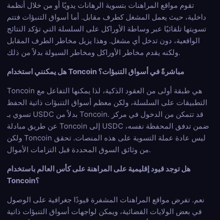
تقوم مواقع المراهنات بتسوية الرهانات يدويًا أو من خلال أنظمة
داخلية، حيث يعمل المشغل كطرف مقابل. أما أسواق التنبؤات فتتم
تسويتها تلقائيًا عبر وساطة الأوراكل على السلسلة التي تؤكد النتائج
الواقعية، دون تدخل أي مشغل. وهذا يزيل مخاطر الطرف المقابل
ولكنه يقدم مخاطر الأوراكل ومخاطر السيولة بدلاً من ذلك.
هل يمكنني استخدام Toncoin مباشرةً في أسواق التنبؤات؟
Toncoin هي طبقة أولى من العقود الذكية، لذا يمكنها التفاعل مع
التطبيقات على السلسلة، ولكن معظم أسواق التنبؤات ذاتية الحفظ
تسوي بـ USDC بدلاً من Toncoin. قد تتمكن من الدخول في مركز
عن طريق مبادلة Toncoin إلى USDC ضمن تدفق المحفظة نفسه،
ولكن Toncoin ليس عادة عملة التسوية على هذه المنصات. تحقق
من وثائق السوق المحددة قبل التزامات الأموال.
هل توجد قيود إقليمية على المراهنة على كأس العالم باستخدام
Toncoin؟
نعم. تفرض مواقع المراهنات المشفرة قيودًا جغرافية على الوصول
في بعض الولايات القضائية، ويمكن لواجهات أسواق التنبؤات ذاتية