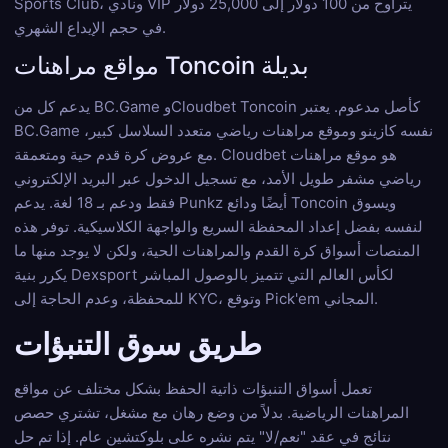
Sports Club، ونادي VIP يتراوح من 100 دولار إلى 25,000 دولار
في حجم الإيداع الشهري.
مواقع مراهنات Toncoin بديلة
يدعم كل من BC.Game وCloudbet Toncoin كأصل مدعوم. يعتبر
BC.Game نفسه كازينو وموقع مراهنات رياضي متعدد السلاسل كبير،
مع عروض كرة قدم حية ومتعمقة. Cloudbet هو موقع مراهنات
رياضي مشفر طويل الأمد، مع تسجيل الدخول عبر البريد الإلكتروني
فقط ودعم بـ 18 لغة. يدعم Punkz أيضًا ودائع Toncoin ويسوق
لنفسه بفضل إعداد المحفظة السريع والواجهة الكلاسيكية. توفر هذه
المنصات أسواق كرة القدم والمراهنات الحية، ولكن لا يوجد منها ما
يكرر بنية Dexsport لكأس العالم التي تتميز بالوصول المباشر
للمحفظة، وعدم الحاجة إلى KYC، وتوقع Pick'em المجاني.
طريق سوق التنبؤات
تعمل أسواق التنبؤات ذاتية الحفظ بشكل مختلف عن مواقع
المراهنات الرياضية. بدلاً من وضع رهان مع مشغل، تشتري حصص
نتائج في عقد "نعم/لا" يتم نشره على بلوكتشين عام. إذا تم حل