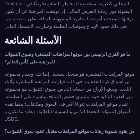
Dexsport المجاني كطريقة منخفضة المخاطر للبقاء منخرطًا في
البطولة دون زيادة التعرض المالي. إذا توقفت المراهنة عن أن تكون
ترفيهًا، استخدم أدوات المقامرة المسؤولة المتاحة على منصتك، بما
في ذلك حدود الإيداع ومؤقتات الجلسة وخيارات الاستبعاد الذاتي.
الأسئلة الشائعة
ما هو الفرق الرئيسي بين موقع المراهنات المشفرة وسوق التنبؤات
للمراهنة على كأس العالم؟
موقع المراهنات المشفرة هو مشغل يستقبل إيداعك، ويقدم مجموعة
من أسواق كرة القدم بما في ذلك خيارات المراهنة المباشرة وأثناء
اللعب، ويدفع الأرباح من حسابه الخاص. سوق التنبؤات هو مجموعة
من العقود الذكية حيث تشتري حصص النتائج مباشرة على السلسلة.
تقدم مواقع المراهنات تنوعًا أكبر في السوق ومكافآت؛ بينما تقدم
أسواق التنبؤات الحفظ الذاتي والتسوية التلقائية، وعادة ما تكون بـ
USDC.
من يقوم بتسوية رهانات مواقع المراهنات مقابل عقود سوق التنبؤات؟