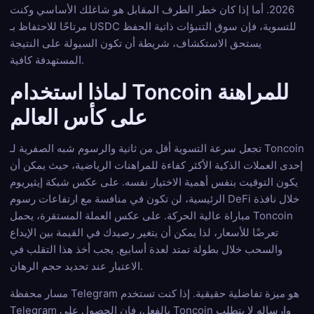
2026. أما إذا كان خطر الطرف المقابل هو شاغلك الأساسي وكنت
مرتاحًا للاحتفاظ بـ USDC للتسوية، فإن سوق التنبؤات ذاتية الحفظ
يستحق الاستكشاف، شريطة أن تكون السيولة على النتيجة
المستهدفة كافية.
لماذا استخدام Toncoin للمراهنة
على كأس العالم
تجعل سرعة التسوية أقل من ثانية والرسوم شبه الصفرية لـ Toncoin
إحدى العملات الذكية الأكثر كفاءة للمراهنات الرياضية، حيث يمكن أن
يكون التوقيت بنفس أهمية الاختيار نفسه. على عكس شبكة إيثيريوم
الرئيسية، لن تكون في منافسة مع ارتفاعات رسوم DeFi خلال نافذة
مباراة عالية الحركة. على عكس العملة المستقرة، يحمل Toncoin
تعرضًا للأسعار، لذا يمكن أن يتغير رصيدك في القيمة بين الإيداع
والسحب خلال بطولة تمتد لعدة أسابيع. يجب أخذ هذا التقلب في
الاعتبار عند تحديد حجم الرهان.
مسار محفظة Telegram هو ميزة تفاضلية حقيقية. إذا كنت تستخدم
Telegram بالفعل، فإن الحصول على Toncoin وإرساله لا يتطلب