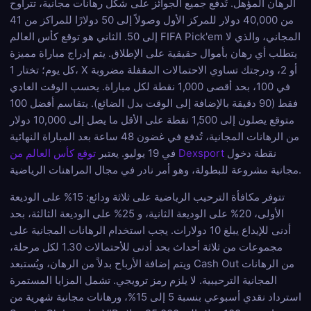
الرهان المؤهل. تُدفع جميع الجوائز على شكل رهانات مجانية، تتراوح
من 40,000 دولار للمركز الأول وصولاً إلى 50 دولارًا للمراكز من 41
إلى 50. الثاني هو توقع كأس العالم FIFA Pick'em المجاني، والذي لا
يتطلب أي رهان بأموال حقيقية على الإطلاق. يتم إدراج مباراة مميزة
كل يوم؛ تختار 1، X أو 2، ودرجتك تساوي الاحتمالات المقفلة مضروبة
في 100، بحد أقصى 1,000 نقطة لكل مباراة. يحسب الوقت العادي
فقط (90 دقيقة بالإضافة إلى الوقت بدل الضائع). يتقاسم أفضل 100
متوقع يصلون إلى 1,500 نقطة على الأقل ما يصل إلى 10,000 دولار
من الرهانات المجانية، تُدفع في غضون 48 ساعة بعد المباراة النهائية
نقطة دخول
توقع كأس العالم من Dexsport
في 19 يوليو. يعتبر
مجانية مشروعة للبطولة، وهو أمر نادر في مجال المراهنات الرياضية.
تتوفر مكافأة الترحيب الرياضية على ثلاثة ودائع: 15% على الوديعة
الأولى، 20% على الوديعة الثانية، و 25% على الوديعة الثالثة، بحد
أدنى للإيداع يبلغ 10 دولارات. يجب استخدام الرهانات المجانية على
مجموعات من ثلاثة أحداث بحد أدنى للأحتمالات 1.30 لكل مرحلة،
ويتم إضافة الأرباح بدلاً من الرهان، ويُستبعد Cash Out من الرهانات
المجانية الترحيبية. لا يلزم رمز ترويجي. تشمل المزايا المستمرة
استرداد نقدي أسبوعي بنسبة 5 إلى 15%، ورهانات مجانية شهرية من