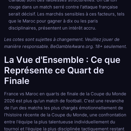
rouge dans un match serré contre l'attaque française
serait décisif. Les marchés sensibles à ces facteurs, tels
que le Maroc pour gagner à dix ou les paris
disciplinaires, présentent un intérêt accru.
Les cotes sont sujettes à changement. Veuillez jouer de
manière responsable. BeGambleAware.org. 18+ seulement.
La Vue d'Ensemble : Ce que
Représente ce Quart de
Finale
France vs Maroc en quarts de finale de la Coupe du Monde
2026 est plus qu'un match de football. C'est une revanche
de l'un des matchs les plus chargés émotionnellement de
l'histoire récente de la Coupe du Monde, une confrontation
entre l'équipe la plus talentueuse individuellement du
tournoi et l'équipe la plus disciplinée tactiquement restant