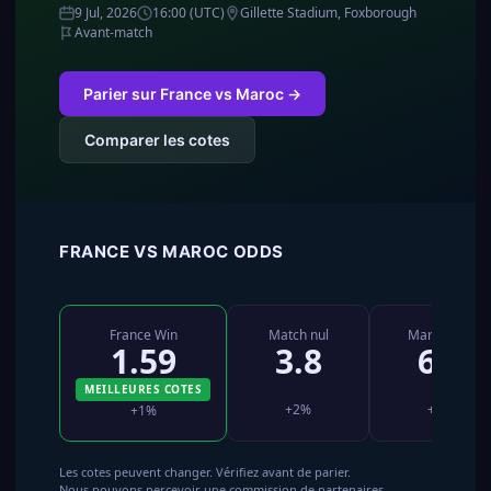
9 Jul, 2026
16:00 (UTC)
Gillette Stadium, Foxborough
Avant-match
Parier sur France vs Maroc →
Comparer les cotes
FRANCE VS MAROC ODDS
France Win
Match nul
Maroc Win
1.59
3.8
6.2
MEILLEURES COTES
+2%
+1%
+1%
Les cotes peuvent changer. Vérifiez avant de parier.
Nous pouvons percevoir une commission de partenaires