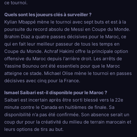
ce tournoi.
Quels sont les joueurs clés à surveiller ?
Kylian Mbappé mène le tournoi avec sept buts et est à la
poursuite du record absolu de Messi en Coupe du Monde.
Brahim Diaz a quatre passes décisives pour le Maroc, ce
qui en fait leur meilleur passeur de tous les temps en
Coupe du Monde. Achraf Hakimi offre la principale option
offensive du Maroc depuis l'arrière droit. Les arrêts de
Yassine Bounou ont été essentiels pour que le Maroc
atteigne ce stade. Michael Olise mène le tournoi en passes
décisives avec cinq pour la France.
Ismael Saibari est-il disponible pour le Maroc ?
Saibari est incertain après être sorti blessé vers la 22e
minute contre le Canada en huitièmes de finale. Sa
disponibilité n'a pas été confirmée. Son absence serait un
coup dur pour la créativité du milieu de terrain marocain et
leurs options de tirs au but.