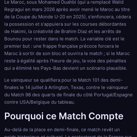
Le Maroc, sous Mohamed Ouahbi (qui a remplacé Walid
Regragui en mars 2026 après avoir mené le Maroc au titre
de la Coupe du Monde U-20 en 2025), s'enfoncera, cédera
la possession et s'appuiera sur les courses débordantes
de Hakimi, la créativité de Brahim Diaz et les arrêts de
Bounou pour rester dans le match. La variable clé est le
premier but : une frappe française précoce forcera le
Maroc à sortir de son bloc et ouvrira le match ; si le Maroc
reste à égalité après l'heure de jeu, la voie des pénalties
qui a éliminé les Pays-Bas devient un scénario plausible.
Le vainqueur se qualifiera pour le Match 101 des demi-
finales le 14 juillet à Arlington, Texas, contre le vainqueur
du Match 98 des quarts de finale du côté Portugal/Espagne
contre USA/Belgique du tableau.
Pourquoi ce Match Compte
Au-delà de la place en demi-finale, ce match revêt un
poids historique et culturel. Le protectorat de la France sur