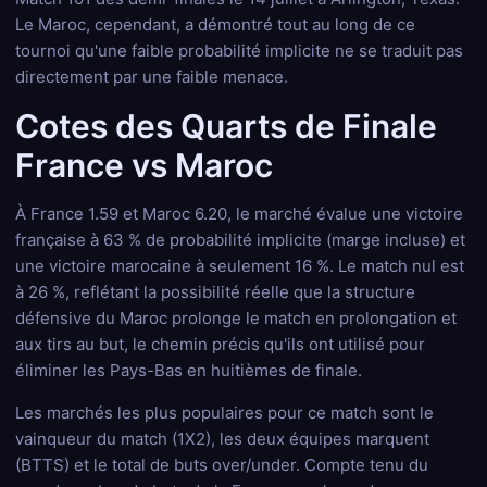
Le Maroc, cependant, a démontré tout au long de ce
tournoi qu'une faible probabilité implicite ne se traduit pas
directement par une faible menace.
Cotes des Quarts de Finale
France vs Maroc
À France 1.59 et Maroc 6.20, le marché évalue une victoire
française à 63 % de probabilité implicite (marge incluse) et
une victoire marocaine à seulement 16 %. Le match nul est
à 26 %, reflétant la possibilité réelle que la structure
défensive du Maroc prolonge le match en prolongation et
aux tirs au but, le chemin précis qu'ils ont utilisé pour
éliminer les Pays-Bas en huitièmes de finale.
Les marchés les plus populaires pour ce match sont le
vainqueur du match (1X2), les deux équipes marquent
(BTTS) et le total de buts over/under. Compte tenu du