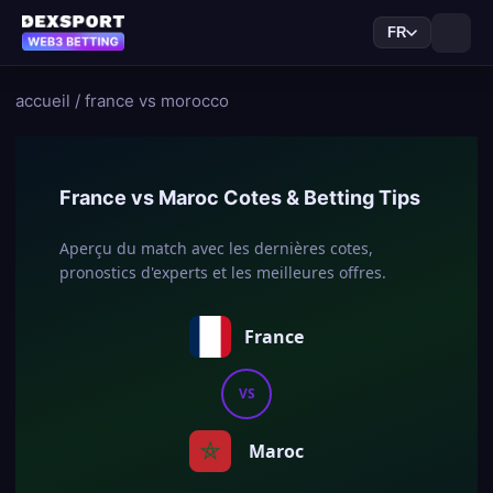
FR
accueil
/
france vs morocco
France vs Maroc Cotes & Betting Tips
Aperçu du match avec les dernières cotes,
pronostics d'experts et les meilleures offres.
France
VS
Maroc