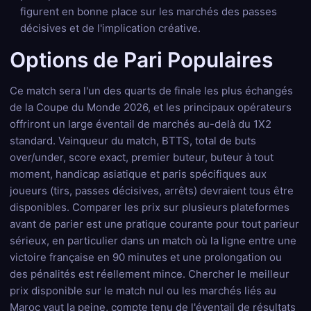
figurent en bonne place sur les marchés des passes
décisives et de l'implication créative.
Options de Pari Populaires
Ce match sera l'un des quarts de finale les plus échangés
de la Coupe du Monde 2026, et les principaux opérateurs
offriront un large éventail de marchés au-delà du 1X2
standard. Vainqueur du match, BTTS, total de buts
over/under, score exact, premier buteur, buteur à tout
moment, handicap asiatique et paris spécifiques aux
joueurs (tirs, passes décisives, arrêts) devraient tous être
disponibles. Comparer les prix sur plusieurs plateformes
avant de parier est une pratique courante pour tout parieur
sérieux, en particulier dans un match où la ligne entre une
victoire française en 90 minutes et une prolongation ou
des pénalités est réellement mince. Chercher le meilleur
prix disponible sur le match nul ou les marchés liés au
Maroc vaut la peine, compte tenu de l'éventail de résultats