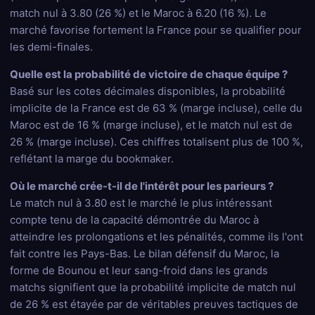
match nul à 3.80 (26 %) et le Maroc à 6.20 (16 %). Le
marché favorise fortement la France pour se qualifier pour
les demi-finales.
Quelle est la probabilité de victoire de chaque équipe ?
Basé sur les cotes décimales disponibles, la probabilité
implicite de la France est de 63 % (marge incluse), celle du
Maroc est de 16 % (marge incluse), et le match nul est de
26 % (marge incluse). Ces chiffres totalisent plus de 100 %,
reflétant la marge du bookmaker.
Où le marché crée-t-il de l'intérêt pour les parieurs ?
Le match nul à 3.80 est le marché le plus intéressant
compte tenu de la capacité démontrée du Maroc à
atteindre les prolongations et les pénalités, comme ils l'ont
fait contre les Pays-Bas. Le bilan défensif du Maroc, la
forme de Bounou et leur sang-froid dans les grands
matchs signifient que la probabilité implicite de match nul
de 26 % est étayée par de véritables preuves tactiques de