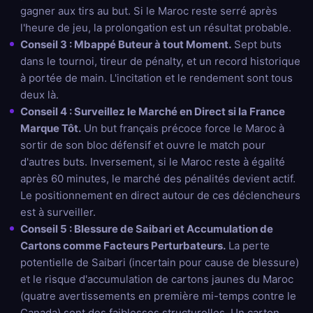
gagner aux tirs au but. Si le Maroc reste serré après
l'heure de jeu, la prolongation est un résultat probable.
Conseil 3 : Mbappé Buteur à tout Moment.
Sept buts
dans le tournoi, tireur de pénalty, et un record historique
à portée de main. L'incitation et le rendement sont tous
deux là.
Conseil 4 : Surveillez le Marché en Direct si la France
Marque Tôt.
Un but français précoce force le Maroc à
sortir de son bloc défensif et ouvre le match pour
d'autres buts. Inversement, si le Maroc reste à égalité
après 60 minutes, le marché des pénalités devient actif.
Le positionnement en direct autour de ces déclencheurs
est à surveiller.
Conseil 5 : Blessure de Saibari et Accumulation de
Cartons comme Facteurs Perturbateurs.
La perte
potentielle de Saibari (incertain pour cause de blessure)
et le risque d'accumulation de cartons jaunes du Maroc
(quatre avertissements en première mi-temps contre le
Canada) sont des faiblesses structurelles. Un carton