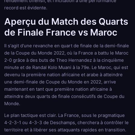
rendement offensif, et l'incitation à une performance
record est évidente.
Aperçu du Match des Quarts
de Finale France vs Maroc
Il s'agit d'une revanche en quart de finale de la demi-finale
de la Coupe du Monde 2022, où la France a battu le Maroc
2-0 grâce à des buts de Theo Hernandez à la cinquième
minute et de Randal Kolo Muani à la 79e. Le Maroc, qui est
devenu la première nation africaine et arabe à atteindre
une demi-finale de Coupe du Monde en 2022, arrive
maintenant en tant que première nation africaine à
atteindre deux quarts de finale consécutifs de Coupe du
Monde.
Le plan tactique est clair. La France, sous le pragmatique
4-2-3-1 ou 4-3-3 de Deschamps, cherchera à contrôler le
territoire et à libérer ses attaquants rapides en transition.