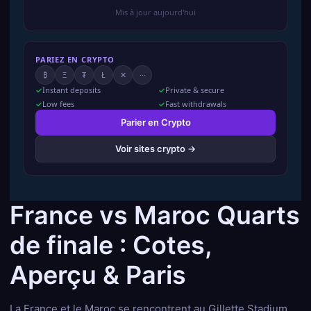
Mis à jour aujourd'hui
PARIEZ EN CRYPTO
₿
Ξ
₮
Ł
✕
···
Instant deposits
Private & secure
Low fees
Fast withdrawals
Parier en Crypto
Voir sites crypto →
France vs Maroc Quarts
de finale : Cotes,
Aperçu & Paris
La France et le Maroc se rencontrent au Gillette Stadium