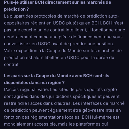
Puis-je utiliser BCH directement sur les marchés de
prédiction ?
La plupart des protocoles de marché de prédiction auto-
dépositaires règlent en USDC plutôt qu'en BCH. BCH n'est
pas une couche un de contrat intelligent, il fonctionne donc
généralement comme une pièce de financement que vous
convertissez en USDC avant de prendre une position.
Votre exposition à la Coupe du Monde sur les marchés de
prédiction est alors libellée en USDC pour la durée du
contrat.
Les paris sur la Coupe du Monde avec BCH sont-ils
disponibles dans ma région ?
L'accès régional varie. Les sites de paris sportifs crypto
sont agréés dans des juridictions spécifiques et peuvent
restreindre l'accès dans d'autres. Les interfaces de marché
de prédiction peuvent également être géo-restreintes en
fonction des réglementations locales. BCH lui-même est
mondialement accessible, mais les plateformes qui