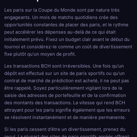
Les paris sur la Coupe du Monde sont par nature très
engageants. Un mois de matchs quotidiens crée des
opportunités constantes de placer des paris, et le rythme
peut accélérer les dépenses au-delà de ce qui était
initialement prévu. Fixez un budget clair avant le début du
tournoi et considérez-le comme un coût de divertissement
fixe plutôt qu'un moyen de profit.
Les transactions BCH sont irréversibles. Une fois qu'un
dépôt est effectué sur un site de paris sportifs ou qu'un
contrat de marché de prédiction est acheté, il ne peut pas
être rappelé. Soyez particulièrement vigilant lors de la
saisie des adresses de portefeuille et de la confirmation
des montants des transactions. La vitesse qui rend BCH
attrayant pour les paris signifie également que les erreurs
se résolvent instantanément et de manière permanente.
Si les paris cessent d'être un divertissement, prenez du
recul. La plupart des sites de paris sportifs agréés offrent