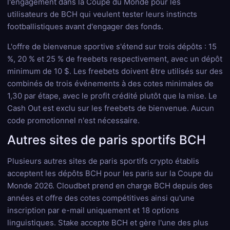
l'engagement dans la Coupe du Monde pour les
utilisateurs de BCH qui veulent tester leurs instincts
footballistiques avant d'engager des fonds.
L'offre de bienvenue sportive s'étend sur trois dépôts : 15
%, 20 % et 25 % de freebets respectivement, avec un dépôt
minimum de 10 $. Les freebets doivent être utilisés sur des
combinés de trois événements à des cotes minimales de
1,30 par étape, avec le profit crédité plutôt que la mise. Le
Cash Out est exclu sur les freebets de bienvenue. Aucun
code promotionnel n'est nécessaire.
Autres sites de paris sportifs BCH
Plusieurs autres sites de paris sportifs crypto établis
acceptent les dépôts BCH pour les paris sur la Coupe du
Monde 2026. Cloudbet prend en charge BCH depuis des
années et offre des cotes compétitives ainsi qu'une
inscription par e-mail uniquement et 18 options
linguistiques. Stake accepte BCH et gère l'une des plus