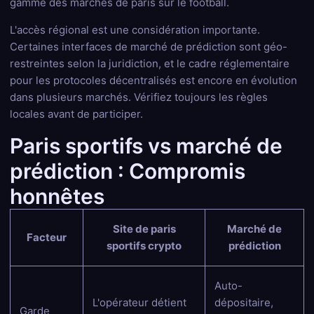
gamme des marchés de paris sur le football.
L'accès régional est une considération importante.
Certaines interfaces de marché de prédiction sont géo-
restreintes selon la juridiction, et le cadre réglementaire
pour les protocoles décentralisés est encore en évolution
dans plusieurs marchés. Vérifiez toujours les règles
locales avant de participer.
Paris sportifs vs marché de
prédiction : Compromis
honnêtes
Site de paris
Marché de
Facteur
sportifs crypto
prédiction
Auto-
L'opérateur détient
dépositaire,
Garde