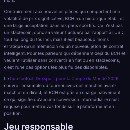
mois.
Contrairement aux nouvelles pièces qui comportent une
volatilité de prix significative, BCH a un historique établi et
une large acceptation dans les paris sportifs. Ce n'est pas
un stablecoin, donc sa valeur fluctuera par rapport à l'USD
tout au long du tournoi, mais il est beaucoup moins
erratique qu'un memecoin ou un nouveau jeton de contrat
intelligent. Pour les parieurs qui détiennent déjà du BCH et
veulent l'utiliser sans convertir en fiat ou en stablecoins,
c'est l'une des options les plus fluides disponibles.
Le
hub football Dexsport pour la Coupe du Monde 2026
couvre l'ensemble du tournoi avec des marchés avant-
match et en direct, et BCH est pris en charge nativement,
ce qui signifie qu'aucune conversion intermédiaire n'est
requise pour mettre vos fonds sur la plateforme et en
position.
Jeu responsable