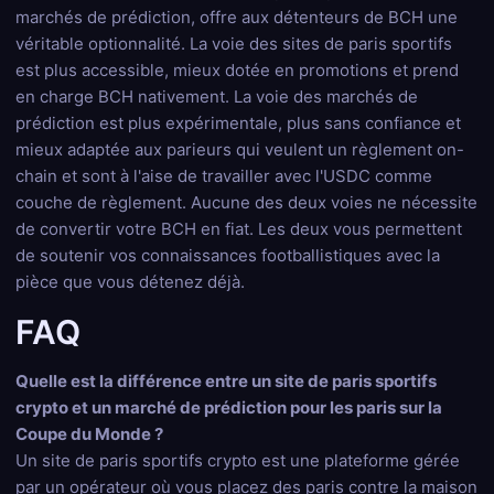
marchés de prédiction, offre aux détenteurs de BCH une
véritable optionnalité. La voie des sites de paris sportifs
est plus accessible, mieux dotée en promotions et prend
en charge BCH nativement. La voie des marchés de
prédiction est plus expérimentale, plus sans confiance et
mieux adaptée aux parieurs qui veulent un règlement on-
chain et sont à l'aise de travailler avec l'USDC comme
couche de règlement. Aucune des deux voies ne nécessite
de convertir votre BCH en fiat. Les deux vous permettent
de soutenir vos connaissances footballistiques avec la
pièce que vous détenez déjà.
FAQ
Quelle est la différence entre un site de paris sportifs
crypto et un marché de prédiction pour les paris sur la
Coupe du Monde ?
Un site de paris sportifs crypto est une plateforme gérée
par un opérateur où vous placez des paris contre la maison