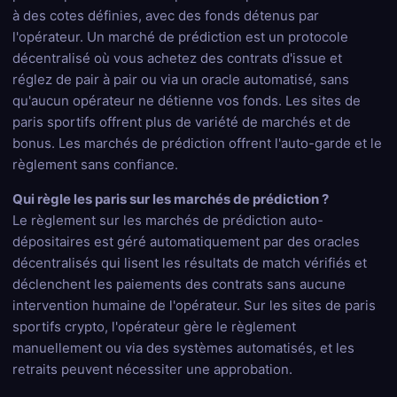
à des cotes définies, avec des fonds détenus par
l'opérateur. Un marché de prédiction est un protocole
décentralisé où vous achetez des contrats d'issue et
réglez de pair à pair ou via un oracle automatisé, sans
qu'aucun opérateur ne détienne vos fonds. Les sites de
paris sportifs offrent plus de variété de marchés et de
bonus. Les marchés de prédiction offrent l'auto-garde et le
règlement sans confiance.
Qui règle les paris sur les marchés de prédiction ?
Le règlement sur les marchés de prédiction auto-
dépositaires est géré automatiquement par des oracles
décentralisés qui lisent les résultats de match vérifiés et
déclenchent les paiements des contrats sans aucune
intervention humaine de l'opérateur. Sur les sites de paris
sportifs crypto, l'opérateur gère le règlement
manuellement ou via des systèmes automatisés, et les
retraits peuvent nécessiter une approbation.