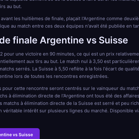
rs au but.
é avant les huitièmes de finale, plaçait l'Argentine comme deuxi
ifique au match entre ces deux équipes n'avait été publiée en ta
de finale Argentine vs Suisse
72 pour une victoire en 90 minutes, ce qui est un prix relativem
tiellement aux tirs au but. Le match nul à 3,50 est particuliè
matchs serrés. La Suisse à 5,50 reflète à la fois l'écart de quali
rgentine lors de toutes les rencontres enregistrées.
 pour cette rencontre seront centrés sur le vainqueur du match
hs à élimination directe de l'Argentine ont tous été des affaire
des matchs à élimination directe de la Suisse est serré et peu ri
 véritable intérêt sur plusieurs lignes du marché. Disponible v
ntine vs Suisse