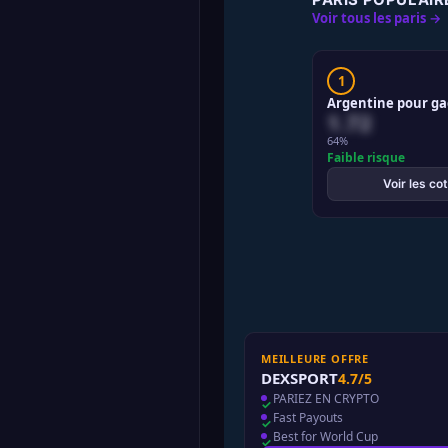
Voir tous les paris →
1
Argentine pour g
1.72
64%
Faible risque
Voir les co
MEILLEURE OFFRE
DEXSPORT
4.7/5
PARIEZ EN CRYPTO
Fast Payouts
Best for World Cup