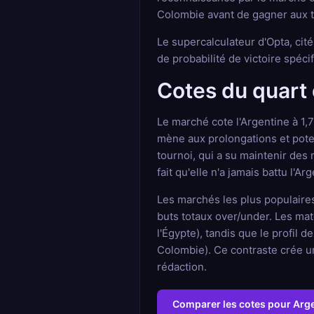
Colombie avant de gagner aux ti
Le supercalculateur d'Opta, cit
de probabilité de victoire spéc
Cotes du quart 
Le marché cote l'Argentine à 1,
mène aux prolongations et poten
tournoi, qui a su maintenir des 
fait qu'elle n'a jamais battu l'A
Les marchés les plus populaires
buts totaux over/under. Les matc
l'Égypte), tandis que le profil 
Colombie). Ce contraste crée un
rédaction.
Comparer les cotes pour Arge