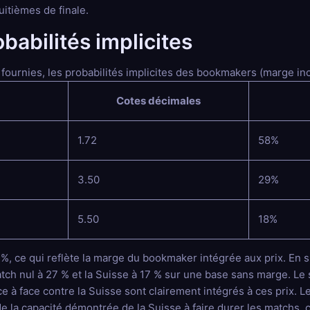
itièmes de finale.
babilités implicites
 fournies, les probabilités implicites des bookmakers (marge inc
Cotes décimales
1.72
58%
3.50
29%
5.50
18%
5 %, ce qui reflète la marge du bookmaker intégrée aux prix. En 
atch nul à 27 % et la Suisse à 17 % sur une base sans marge. Le 
ce à face contre la Suisse sont clairement intégrés à ces prix. Le
 la capacité démontrée de la Suisse à faire durer les matchs, co