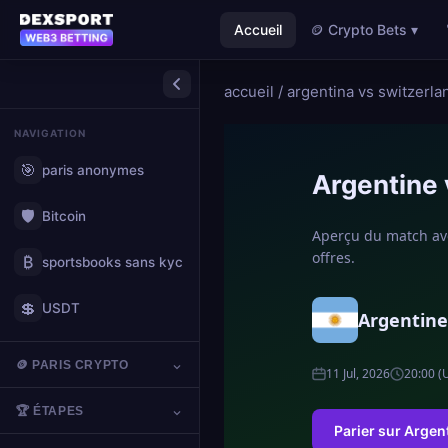
Accueil
🪙 Crypto Bets ▾
accueil
/
argentina vs switzerla
NAVIGATION
🎯
paris anonymes
Argentine 
🛡️
Bitcoin
Aperçu du match avec
offres.
₿
sportsbooks sans kyc
💲
USDT
Argentine
🪙 PARIS CRYPTO
11 Jul, 2026
20:00 (
🏆 ÉTAPES
Parier sur Argen