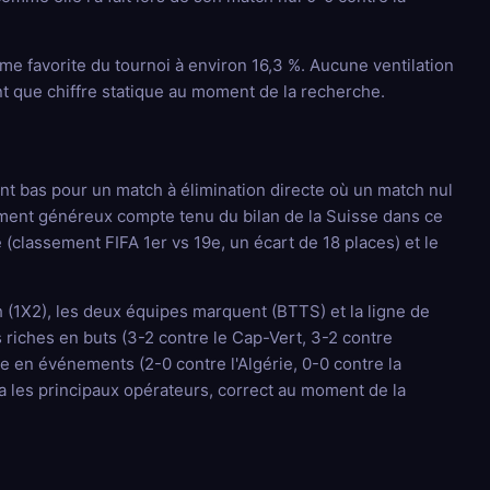
ème favorite du tournoi à environ 16,3 %. Aucune ventilation
nt que chiffre statique au moment de la recherche.
ent bas pour un match à élimination directe où un match nul
rement généreux compte tenu du bilan de la Suisse dans ce
té (classement FIFA 1er vs 19e, un écart de 18 places) et le
 (1X2), les deux équipes marquent (BTTS) et la ligne de
s riches en buts (3-2 contre le Cap-Vert, 3-2 contre
che en événements (2-0 contre l'Algérie, 0-0 contre la
ia les principaux opérateurs, correct au moment de la