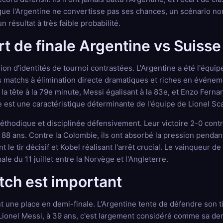
 que l'Argentine ne convertisse pas ses chances, un scénario 
 résultat à très faible probabilité.
t de finale Argentine vs Suisse
sion d'identités de tournoi contrastées. L'Argentine a été l'équi
matchs à élimination directe dramatiques et riches en événemen
la tête à la 79e minute, Messi égalisant à la 83e, et Enzo Ferna
 est une caractéristique déterminante de l'équipe de Lionel Sca
éthodique et disciplinée défensivement. Leur victoire 2-0 contre
8 ans. Contre la Colombie, ils ont absorbé la pression pendant
le tir décisif et Kobel réalisant l'arrêt crucial. Le vainqueur d
ale du 11 juillet entre la Norvège et l'Angleterre.
tch est important
une place en demi-finale. L'Argentine tente de défendre son tit
 Lionel Messi, à 39 ans, c'est largement considéré comme sa der