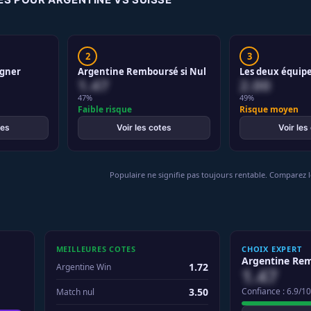
2
3
agner
Argentine Remboursé si Nul
Les deux équip
1.47
2.00
47%
49%
Faible risque
Risque moyen
tes
Voir les cotes
Voir les
Populaire ne signifie pas toujours rentable. Comparez l
MEILLEURES COTES
CHOIX EXPERT
Argentine Rem
1.72
Argentine Win
1.47
3.50
Confiance : 6.9/10
Match nul