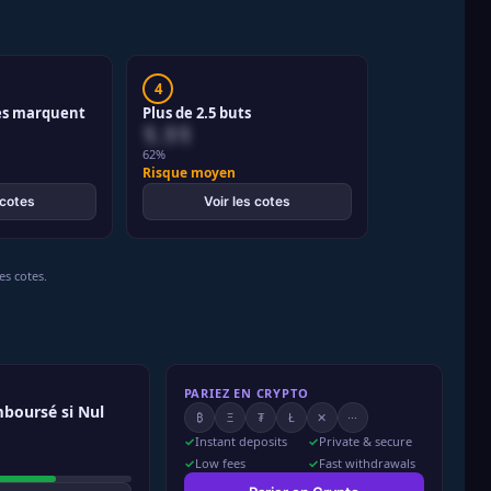
4
es marquent
Plus de 2.5 buts
1.11
62%
Risque moyen
 cotes
Voir les cotes
es cotes.
PARIEZ EN CRYPTO
boursé si Nul
₿
Ξ
₮
Ł
✕
···
Instant deposits
Private & secure
Low fees
Fast withdrawals