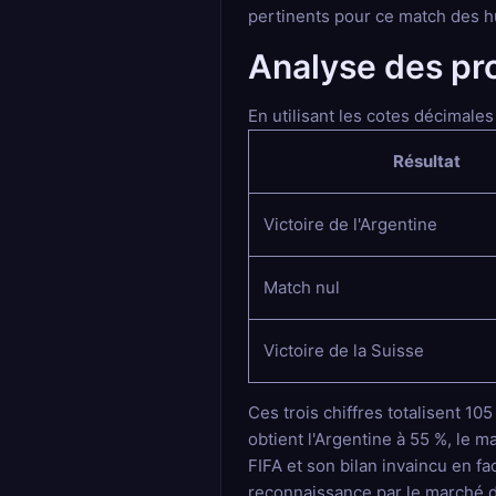
pertinents pour ce match des hu
Analyse des pro
En utilisant les cotes décimales
Résultat
Victoire de l'Argentine
Match nul
Victoire de la Suisse
Ces trois chiffres totalisent 10
obtient l'Argentine à 55 %, le m
FIFA et son bilan invaincu en fa
reconnaissance par le marché de