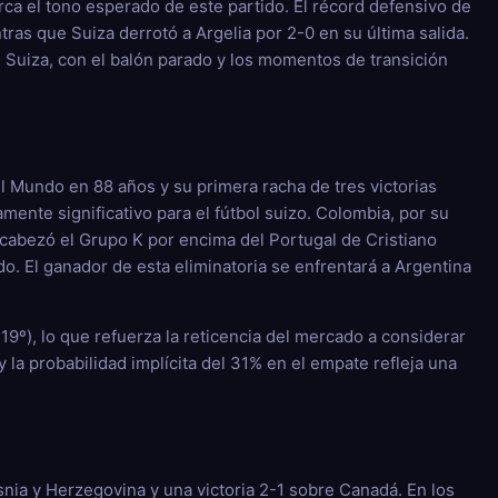
rca el tono esperado de este partido. El récord defensivo de
ras que Suiza derrotó a Argelia por 2-0 en su última salida.
e Suiza, con el balón parado y los momentos de transición
del Mundo en 88 años y su primera racha de tres victorias
mente significativo para el fútbol suizo. Colombia, por su
cabezó el Grupo K por encima del Portugal de Cristiano
o. El ganador de esta eliminatoria se enfrentará a Argentina
9º), lo que refuerza la reticencia del mercado a considerar
y la probabilidad implícita del 31% en el empate refleja una
snia y Herzegovina y una victoria 2-1 sobre Canadá. En los