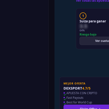
Ver todas las apuest
1
Suiza para ganar
3.5
64%
Riesgo bajo
Ver cuota
MEJOR OFERTA
DEXSPORT
4.7/5
APUESTA CON CRIPTO
Fast Payouts
Best for World Cup