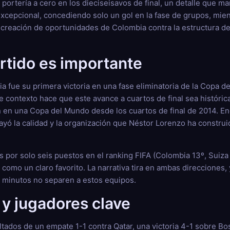
rtería a cero en los dieciseisavos de final, un detalle que ma
xcepcional, concediendo solo un gol en la fase de grupos, mient
la creación de oportunidades de Colombia contra la estructura d
rtido es importante
lia fue su primera victoria en una fase eliminatoria de la Copa 
 contexto hace que este avance a cuartos de final sea histórica
n en una Copa del Mundo desde los cuartos de final de 2014. En
yó la calidad y la organización que Néstor Lorenzo ha construid
or solo seis puestos en el ranking FIFA (Colombia 13º, Suiza 1
como un claro favorito. La narrativa tira en ambas direcciones, 
 minutos no separen a estos equipos.
 y jugadores clave
tados de un empate 1-1 contra Qatar, una victoria 4-1 sobre Bo