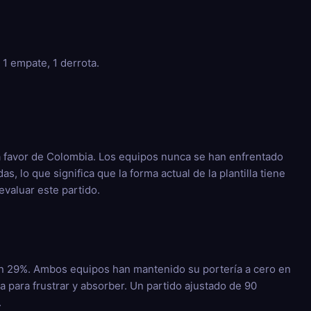
 1 empate, 1 derrota.
a favor de Colombia. Los equipos nunca se han enfrentado
, lo que significa que la forma actual de la plantilla tiene
evaluar este partido.
n un 29%. Ambos equipos han mantenido su portería a cero en
a para frustrar y absorber. Un partido ajustado de 90
.