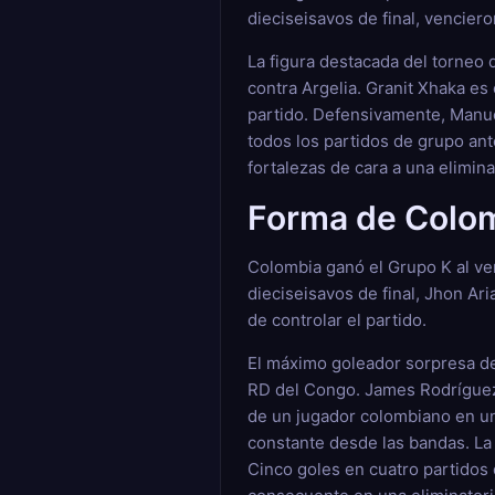
dieciseisavos de final, vencier
La figura destacada del torneo
contra Argelia. Granit Xhaka es
partido. Defensivamente, Manuel
todos los partidos de grupo ant
fortalezas de cara a una elimina
Forma de Colom
Colombia ganó el Grupo K al ven
dieciseisavos de final, Jhon A
de controlar el partido.
El máximo goleador sorpresa de 
RD del Congo. James Rodríguez 
de un jugador colombiano en un
constante desde las bandas. La
Cinco goles en cuatro partidos