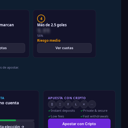
4
 marcan
Más de 2.5 goles
1.11
56%
Riesgo medio
otas
Ver cuotas
s de apostar.
RTA
APUESTA CON CRIPTO
no cuenta
₿
Ξ
₮
Ł
✕
···
Instant deposits
Private & secure
Low fees
Fast withdrawals
Apostar con Cripto
ta elección →