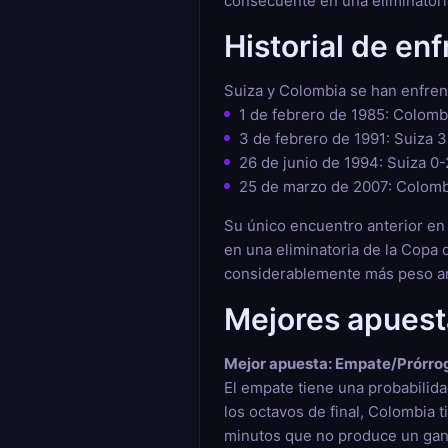
consecuente en una eliminatori
Historial de en
Suiza y Colombia se han enfrenta
1 de febrero de 1985: Colomb
3 de febrero de 1991: Suiza 
26 de junio de 1994: Suiza 0
25 de marzo de 2007: Colombi
Su único encuentro anterior en
en una eliminatoria de la Copa d
considerablemente más peso anal
Mejores apuest
Mejor apuesta: Empate/Prórro
El empate tiene una probabilida
los octavos de final, Colombia t
minutos que no produce un gana