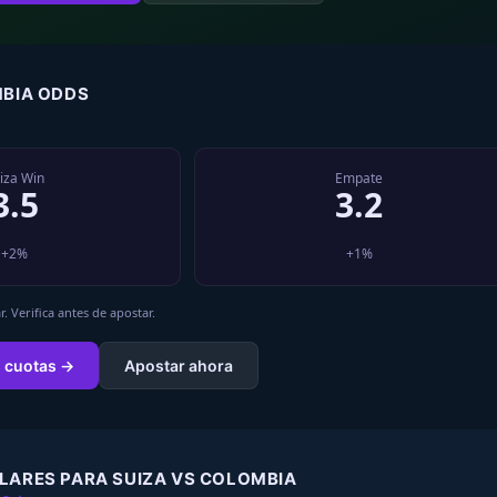
MBIA ODDS
iza Win
Empate
3.5
3.2
+2%
+1%
 Verifica antes de apostar.
 cuotas →
Apostar ahora
LARES PARA SUIZA VS COLOMBIA