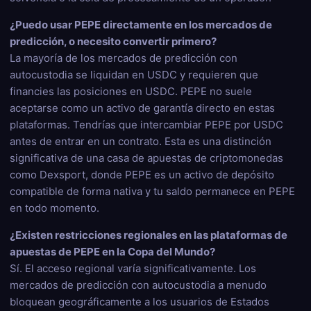
¿Puedo usar PEPE directamente en los mercados de
predicción, o necesito convertir primero?
La mayoría de los mercados de predicción con
autocustodia se liquidan en USDC y requieren que
financies las posiciones en USDC. PEPE no suele
aceptarse como un activo de garantía directo en estas
plataformas. Tendrías que intercambiar PEPE por USDC
antes de entrar en un contrato. Esta es una distinción
significativa de una casa de apuestas de criptomonedas
como Dexsport, donde PEPE es un activo de depósito
compatible de forma nativa y tu saldo permanece en PEPE
en todo momento.
¿Existen restricciones regionales en las plataformas de
apuestas de PEPE en la Copa del Mundo?
Sí. El acceso regional varía significativamente. Los
mercados de predicción con autocustodia a menudo
bloquean geográficamente a los usuarios de Estados