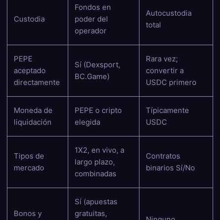
Fondos en
Autocustodia
Custodia
poder del
total
operador
PEPE
Rara vez;
Sí (Dexsport,
aceptado
convertir a
BC.Game)
directamente
USDC primero
Moneda de
PEPE o cripto
Típicamente
liquidación
elegida
USDC
1X2, en vivo, a
Tipos de
Contratos
largo plazo,
mercado
binarios Sí/No
combinadas
Sí (apuestas
Bonos y
gratuitas,
Ninguno