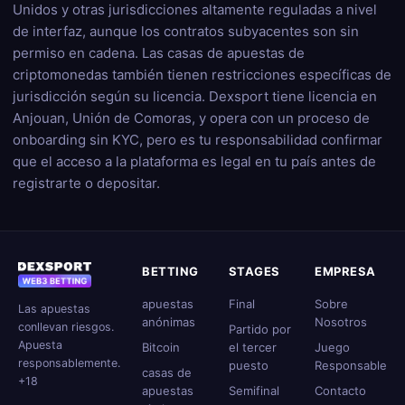
Unidos y otras jurisdicciones altamente reguladas a nivel
de interfaz, aunque los contratos subyacentes son sin
permiso en cadena. Las casas de apuestas de
criptomonedas también tienen restricciones específicas de
jurisdicción según su licencia. Dexsport tiene licencia en
Anjouan, Unión de Comoras, y opera con un proceso de
onboarding sin KYC, pero es tu responsabilidad confirmar
que el acceso a la plataforma es legal en tu país antes de
registrarte o depositar.
BETTING
STAGES
EMPRESA
apuestas
Final
Sobre
Las apuestas
anónimas
Nosotros
conllevan riesgos.
Partido por
Apuesta
Bitcoin
el tercer
Juego
responsablemente.
puesto
Responsable
casas de
+18
apuestas
Semifinal
Contacto