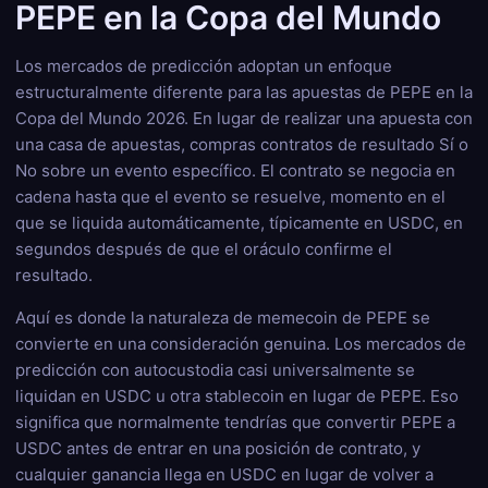
PEPE en la Copa del Mundo
Los mercados de predicción adoptan un enfoque
estructuralmente diferente para las apuestas de PEPE en la
Copa del Mundo 2026. En lugar de realizar una apuesta con
una casa de apuestas, compras contratos de resultado Sí o
No sobre un evento específico. El contrato se negocia en
cadena hasta que el evento se resuelve, momento en el
que se liquida automáticamente, típicamente en USDC, en
segundos después de que el oráculo confirme el
resultado.
Aquí es donde la naturaleza de memecoin de PEPE se
convierte en una consideración genuina. Los mercados de
predicción con autocustodia casi universalmente se
liquidan en USDC u otra stablecoin en lugar de PEPE. Eso
significa que normalmente tendrías que convertir PEPE a
USDC antes de entrar en una posición de contrato, y
cualquier ganancia llega en USDC en lugar de volver a