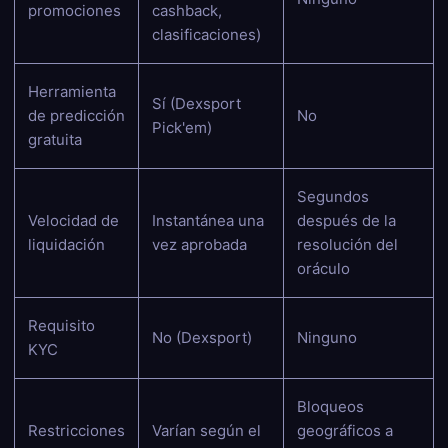
promociones
cashback,
clasificaciones)
Herramienta
Sí (Dexsport
de predicción
No
Pick'em)
gratuita
Segundos
Velocidad de
Instantánea una
después de la
liquidación
vez aprobada
resolución del
oráculo
Requisito
No (Dexsport)
Ninguno
KYC
Bloqueos
Restricciones
Varían según el
geográficos a