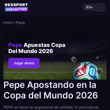
ES
inicio
/
Pepe
Pepe
Apuestas Copa
Del Mundo 2026
Jugar ahora
Pepe Apostando en la
Copa del Mundo 2026
PEPE no tiene un argumento de utilidad, ni una hoja de