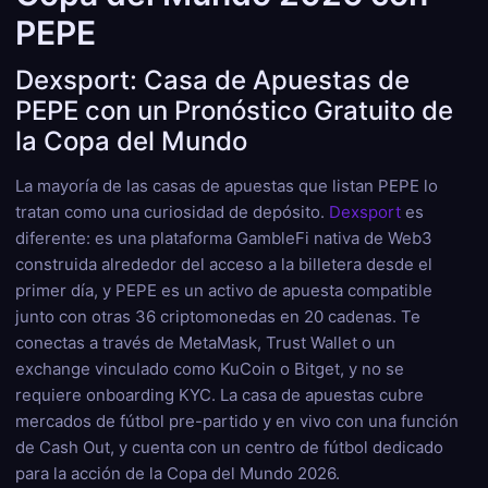
PEPE
Dexsport: Casa de Apuestas de
PEPE con un Pronóstico Gratuito de
la Copa del Mundo
La mayoría de las casas de apuestas que listan PEPE lo
tratan como una curiosidad de depósito.
Dexsport
es
diferente: es una plataforma GambleFi nativa de Web3
construida alrededor del acceso a la billetera desde el
primer día, y PEPE es un activo de apuesta compatible
junto con otras 36 criptomonedas en 20 cadenas. Te
conectas a través de MetaMask, Trust Wallet o un
exchange vinculado como KuCoin o Bitget, y no se
requiere onboarding KYC. La casa de apuestas cubre
mercados de fútbol pre-partido y en vivo con una función
de Cash Out, y cuenta con un centro de fútbol dedicado
para la acción de la Copa del Mundo 2026.