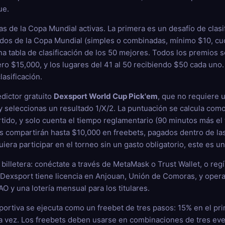
ue.
 de la Copa Mundial activas. La primera es un desafío de clasif
tidos de la Copa Mundial (simples o combinadas, mínimo $10, cu
a tabla de clasificación de los 50 mejores. Todos los premios 
ero $15,000, y los lugares del 41 al 50 recibiendo $50 cada un
asificación.
dictor gratuito
Dexsport World Cup Pick'em
, que no requiere u
 seleccionas un resultado 1/X/2. La puntuación se calcula como
tido, y solo cuenta el tiempo reglamentario (90 minutos más el
compartirán hasta $10,000 en freebets, pagados dentro de las 48
era participar en el torneo sin un gasto obligatorio, este es un
a billetera: conéctate a través de MetaMask o Trust Wallet, o re
. Dexsport tiene licencia en Anjouan, Unión de Comoras, y op
 y una lotería mensual para los titulares.
ortiva se ejecuta como un freebet de tres pasos: 15% en el pri
 vez. Los freebets deben usarse en combinaciones de tres even