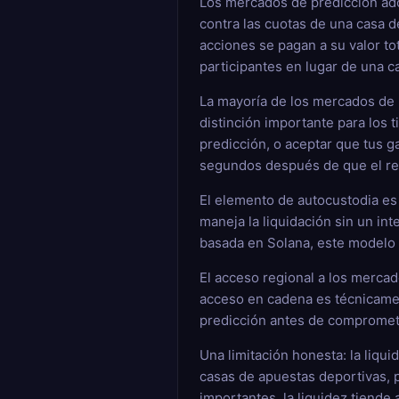
Los mercados de predicción ado
contra las cuotas de una casa d
acciones se pagan a su valor tot
participantes en lugar de una c
La mayoría de los mercados de p
distinción importante para los
predicción, o aceptar que tus 
segundos después de que el res
El elemento de autocustodia es 
maneja la liquidación sin un in
basada en Solana, este modelo le
El acceso regional a los mercad
acceso en cadena es técnicamen
predicción antes de comprometer
Una limitación honesta: la liq
casas de apuestas deportivas, p
importantes, la liquidez tiende