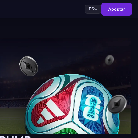
Apostar
ES