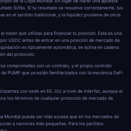
cripto de la Copa Mundial. En lugar de hacer una apuesta
ltado Sí/No. Si tu resultado se resuelve correctamente, tus
s en el sentido tradicional, y la liquidez proviene de otros
 token que utilizas para financiar tu posición. Esta es una
P por USDC antes de entrar en una posición de mercado de
quidación es típicamente automática, se activa en cadena
ón del protocolo.
 los comprometes con un contrato, y el propio contrato
res de PUMP que ya están familiarizados con la mecánica DeFi
icipantes con sede en EE. UU. a nivel de interfaz, aunque el
pre los términos de cualquier protocolo de mercado de
Copa Mundial puede ser más escasa que en los mercados de
lucran a naciones más pequeñas. Para los partidos
tra.