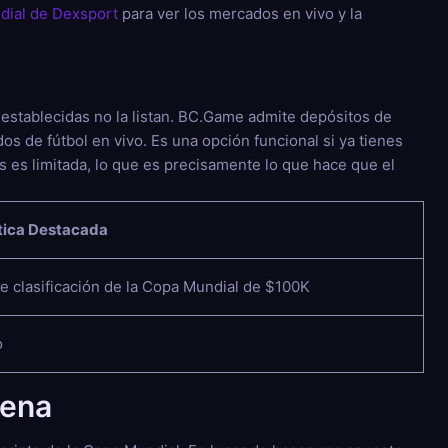
ndial de Dexsport
para ver los mercados en vivo y la
establecidas no la listan. BC.Game admite depósitos de
 de fútbol en vivo. Es una opción funcional si ya tienes
as es limitada, lo que es precisamente lo que hace que el
tica Destacada
a de clasificación de la Copa Mundial de $100K
o
dena