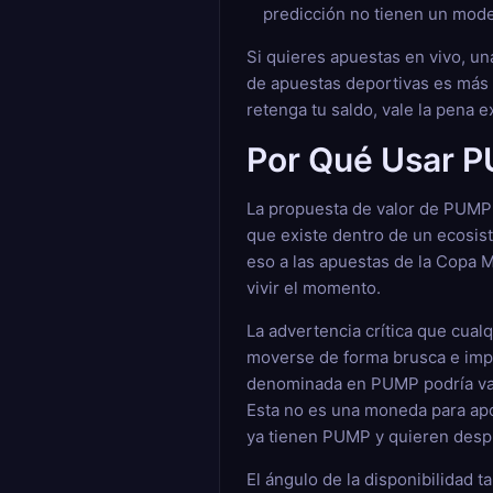
predicción no tienen un mode
Si quieres apuestas en vivo, un
de apuestas deportivas es más p
retenga tu saldo, vale la pena 
Por Qué Usar P
La propuesta de valor de PUMP 
que existe dentro de un ecosist
eso a las apuestas de la Copa M
vivir el momento.
La advertencia crítica que cua
moverse de forma brusca e impr
denominada en PUMP podría vale
Esta no es una moneda para apo
ya tienen PUMP y quieren desple
El ángulo de la disponibilidad 