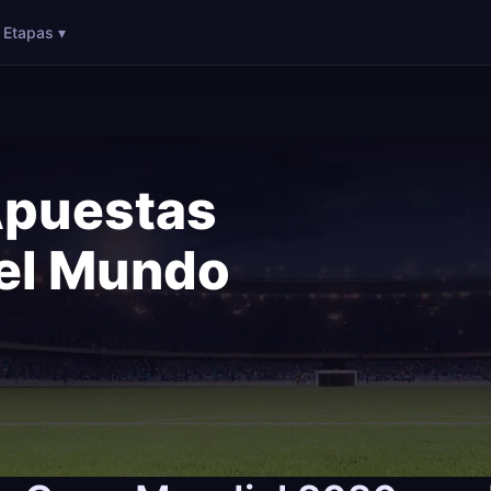
 Etapas ▾
puestas
el Mundo