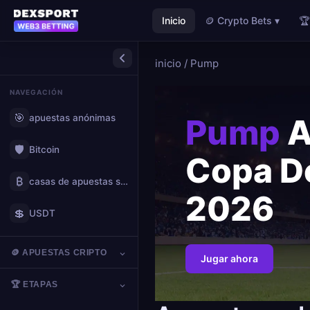
Inicio
🪙 Crypto Bets ▾
🏆
inicio
/
Pump
NAVEGACIÓN
🎯
apuestas anónimas
Pump
A
🛡️
Bitcoin
Copa D
₿
casas de apuestas sin kyc
2026
💲
USDT
🪙 APUESTAS CRIPTO
Jugar ahora
🏆 ETAPAS