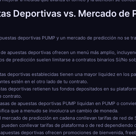
s Deportivas vs. Mercado de Pr
apuestas deportivas PUMP y un mercado de predicción no se tra
 de apuestas deportivas ofrecen un menú más amplio, incluyen
os de predicción suelen limitarse a contratos binarios Sí/No s
as deportivas establecidas tienen una mayor liquidez en los par
tes estén en el otro lado de tu contrato.
tas deportivas retienen tus fondos depositados en su platafor
 contrato.
asas de apuestas deportivas PUMP liquidan en PUMP o convierte
nifica que a menudo se involucra un cambio de moneda.
 mercado de predicción en cadena conllevan tarifas de red de S
 pueden conllevar tarifas de plataforma o de red dependiendo 
apuestas deportivas ofrecen promociones de bienvenida, freebe