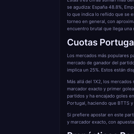
se agudiza: España 48.8%, Empat
lo que indica lo reñido que se
torneo en general, con aproxima
encuentro brutal que llega una 
Cuotas Portuga
Los mercados más populares par
mercado de ganador del partido,
implica un 25%. Estos están dis
Más allá del 1X2, los mercados
marcador exacto y primer golea
partidos y ha encajado goles en
Portugal, haciendo que BTTS y
Si prefiere apostar en este pa
y marcador exacto, con apuesta