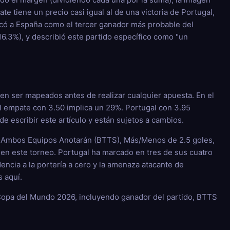
e tiene un precio casi igual al de una victoria de Portugal,
icó a España como el tercer ganador más probable del
6.3%), y describió este partido específico como "un
en ser mapeados antes de realizar cualquier apuesta. En el
El empate con 3.50 implica un 29%. Portugal con 3.95
e escribir este artículo y están sujetos a cambios.
on: Ambos Equipos Anotarán (BTTS), Más/Menos de 2.5 goles,
en este torneo. Portugal ha marcado en tres de sus cuatro
encia a la portería a cero y la amenaza atacante de
 aquí.
Copa del Mundo 2026, incluyendo ganador del partido, BTTS