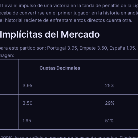
l lleva el impulso de una victoria en la tanda de penaltis de l
acaba de convertirse en el primer jugador en la historia en ano
 el historial reciente de enfrentamientos directos cuenta otra.
Implícitas del Mercado
ara este partido son: Portugal 3.95, Empate 3.50, España 1.95.
imagen:
Cuotas Decimales
3.95
25%
3.50
29%
1.95
51%
 100%, lo que refleja el margen de la casa de apuestas. Elimina