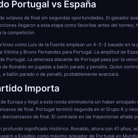
ido Portugal vs España
 de octavos de final sin segundas oportunidades. El ganador avan
ciones llegaron a esta etapa como favoritas antes del torneo, 
 la competición.
rtínez como Luis de la Fuente emplean un 4-3-3 basado en la po
ra Vitinha y Bruno Fernandes para Portugal. La amplitud de Esp
de Portugal. La amenaza atacante de Portugal pasa por la vel
ia de Ronaldo en jugadas a balón parado y penaltis. Quien cont
o, a balón parado o de penalti, probablemente avanzará.
rtido Importa
e Europa y llegó a esta ronda eliminatoria sin haber encajado u
iseisavos de final. Portugal terminó segunda en el Grupo K y n
 dieciseisavos de final. El contraste en las trayectorias añade p
un profundo significado histórico. Ronaldo, ahora con 41 años, 
uperó a Eusébio como máximo goleador de Portugal en Mundiale