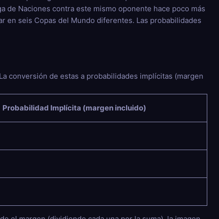
a Liga de Naciones contra este mismo oponente hace poco más
tar en seis Copas del Mundo diferentes. Las probabilidades
 La conversión de estas a probabilidades implícitas (margen
Probabilidad Implícita (margen incluido)
ndo el margen (dividiendo cada una por la suma), la imagen