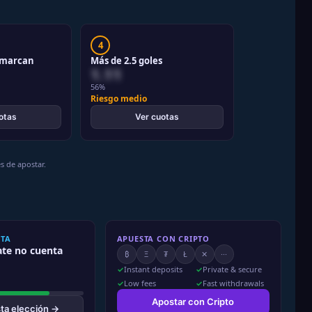
4
 marcan
Más de 2.5 goles
1.11
56%
Riesgo medio
otas
Ver cuotas
s de apostar.
RTA
APUESTA CON CRIPTO
te no cuenta
₿
Ξ
₮
Ł
✕
···
Instant deposits
Private & secure
Low fees
Fast withdrawals
Apostar con Cripto
ta elección →