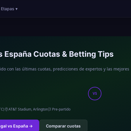
 Etapas ▾
s España Cuotas & Betting Tips
tido con las últimas cuotas, predicciones de expertos y las mejores
VS
TC)
AT&T Stadium, Arlington
Pre-partido
ugal vs España →
Comparar cuotas