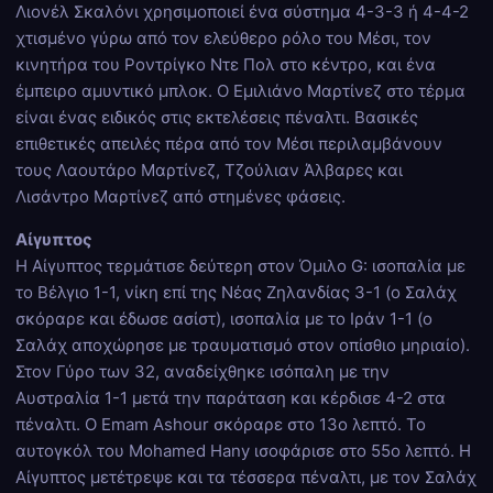
Λιονέλ Σκαλόνι χρησιμοποιεί ένα σύστημα 4-3-3 ή 4-4-2
χτισμένο γύρω από τον ελεύθερο ρόλο του Μέσι, τον
κινητήρα του Ροντρίγκο Ντε Πολ στο κέντρο, και ένα
έμπειρο αμυντικό μπλοκ. Ο Εμιλιάνο Μαρτίνεζ στο τέρμα
είναι ένας ειδικός στις εκτελέσεις πέναλτι. Βασικές
επιθετικές απειλές πέρα από τον Μέσι περιλαμβάνουν
τους Λαουτάρο Μαρτίνεζ, Τζούλιαν Άλβαρες και
Λισάντρο Μαρτίνεζ από στημένες φάσεις.
Αίγυπτος
Η Αίγυπτος τερμάτισε δεύτερη στον Όμιλο G: ισοπαλία με
το Βέλγιο 1-1, νίκη επί της Νέας Ζηλανδίας 3-1 (ο Σαλάχ
σκόραρε και έδωσε ασίστ), ισοπαλία με το Ιράν 1-1 (ο
Σαλάχ αποχώρησε με τραυματισμό στον οπίσθιο μηριαίο).
Στον Γύρο των 32, αναδείχθηκε ισόπαλη με την
Αυστραλία 1-1 μετά την παράταση και κέρδισε 4-2 στα
πέναλτι. Ο Emam Ashour σκόραρε στο 13ο λεπτό. Το
αυτογκόλ του Mohamed Hany ισοφάρισε στο 55ο λεπτό. Η
Αίγυπτος μετέτρεψε και τα τέσσερα πέναλτι, με τον Σαλάχ