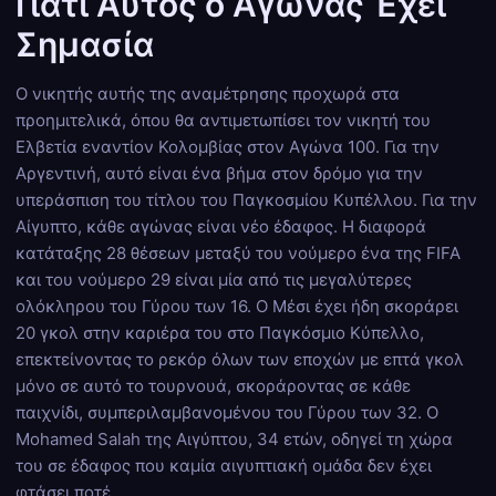
Γιατί Αυτός ο Αγώνας Έχει
Σημασία
Ο νικητής αυτής της αναμέτρησης προχωρά στα
προημιτελικά, όπου θα αντιμετωπίσει τον νικητή του
Ελβετία εναντίον Κολομβίας στον Αγώνα 100. Για την
Αργεντινή, αυτό είναι ένα βήμα στον δρόμο για την
υπεράσπιση του τίτλου του Παγκοσμίου Κυπέλλου. Για την
Αίγυπτο, κάθε αγώνας είναι νέο έδαφος. Η διαφορά
κατάταξης 28 θέσεων μεταξύ του νούμερο ένα της FIFA
και του νούμερο 29 είναι μία από τις μεγαλύτερες
ολόκληρου του Γύρου των 16. Ο Μέσι έχει ήδη σκοράρει
20 γκολ στην καριέρα του στο Παγκόσμιο Κύπελλο,
επεκτείνοντας το ρεκόρ όλων των εποχών με επτά γκολ
μόνο σε αυτό το τουρνουά, σκοράροντας σε κάθε
παιχνίδι, συμπεριλαμβανομένου του Γύρου των 32. Ο
Mohamed Salah της Αιγύπτου, 34 ετών, οδηγεί τη χώρα
του σε έδαφος που καμία αιγυπτιακή ομάδα δεν έχει
φτάσει ποτέ.