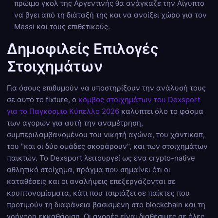
πρώιμο γκολ της Αργεντινής θα ανάγκαζε την Αίγυπτο
να βγει από τη διάταξή της και να ανοίξει χώρο για τον
Messi και τους επιθετικούς.
Δημοφιλείς Επιλογές
Στοιχημάτων
Για όσους επιθυμούν να υποστηρίξουν την ανάλυσή τους
σε αυτό το fixture, ο
κόμβος στοιχημάτων του Dexsport
για το Παγκόσμιο Κύπελλο 2026
καλύπτει όλο το φάσμα
των αγορών για αυτή την αναμέτρηση,
συμπεριλαμβανομένου του νικητή αγώνα, του χάντικαπ,
του "και οι δύο ομάδες σκοράρουν", και των στοιχημάτων
παικτών. Το Dexsport λειτουργεί ως ένα crypto-native
αθλητικό στοίχημα, πράγμα που σημαίνει ότι οι
καταθέσεις και οι αναλήψεις επεξεργάζονται σε
κρυπτονομίσματα, κάτι που ταιριάζει σε παίκτες που
προτιμούν τη διαφάνεια βασισμένη στο blockchain και τη
γρήγορη εκκαθάριση. Οι αγορές είναι διαθέσιμες σε όλες