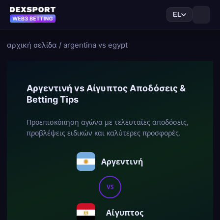
EL
αρχική σελίδα
/
argentina vs egypt
Αργεντινή vs Αίγυπτος Αποδόσεις &
Betting Tips
Προεπισκόπηση αγώνα με τελευταίες αποδόσεις,
προβλέψεις ειδικών και καλύτερες προσφορές.
Αργεντινή
VS
Αίγυπτος