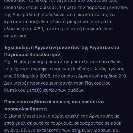
ισοπαλίας. Το ρεκόρ της Αιγύπτου στο τουρνουά (δύο
ισοπαλίες στους ομίλους, 1-1 μετά την παράταση εναντίον
της Αυστραλίας) υποδηλώνει ότι η ικανότητά της να
κρατάει τα παιχνίδια κλειστά μπορεί να υποτιμάται
ελαφρώς στο 4.80, αν και η ποιοτική διαφορά είναι
σημαντική.
Έχει παίξει η Αργεντινή εναντίον της Αιγύπτου στο
Παγκόσμιο Κύπελλο πριν;
Όχι. Η μόνη επίσημη συνάντηση μεταξύ των δύο εθνών
που έχει καταγραφεί είναι ένας διεθνής φιλικός αγώνας
στις 26 Μαρτίου 2008, τον οποίο η Αργεντινή κέρδισε 2-0.
Δεν υπήρξε προηγούμενη συνάντηση Παγκοσμίου
Κυπέλλου μεταξύ αυτών των ομάδων.
Ποιοι είναι οι βασικοί παίκτες που πρέπει να
παρακολουθήσετε;
Ο Lionel Messi είναι η κύρια απειλή της Αργεντινής με
επτά γκολ σε αυτό το τουρνουά, σκοράροντας σε κάθε
αγώνα. Είναι ο εκτελεστής των στημένων φάσεων και