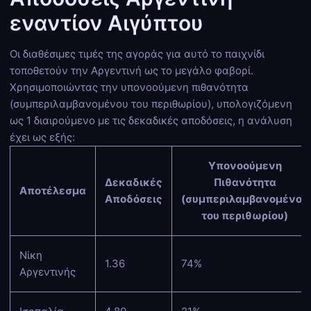
εναντίον Αιγύπτου
Οι διαθέσιμες τιμές της αγοράς για αυτό το παιχνίδι
τοποθετούν την Αργεντινή ως το μεγάλο φαβορί.
Χρησιμοποιώντας την υπονοούμενη πιθανότητα
(συμπεριλαμβανομένου του περιθωρίου), υπολογιζόμενη
ως 1 διαιρούμενο με τις δεκαδικές αποδόσεις, η ανάλυση
έχει ως εξής:
Υπονοούμενη
Δεκαδικές
Πιθανότητα
Αποτέλεσμα
Αποδόσεις
(συμπεριλαμβανομένου
του περιθωρίου)
Νίκη
1.36
74%
Αργεντινής