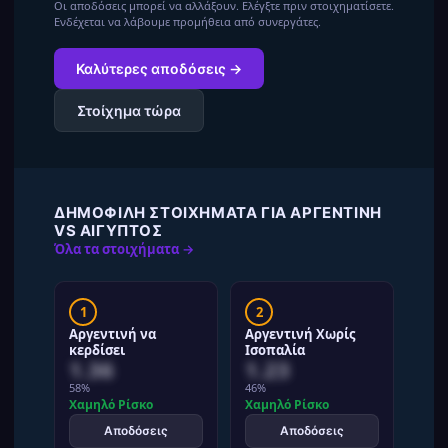
Οι αποδόσεις μπορεί να αλλάξουν. Ελέγξτε πριν στοιχηματίσετε.
Ενδέχεται να λάβουμε προμήθεια από συνεργάτες.
Καλύτερες αποδόσεις →
Στοίχημα τώρα
ΔΗΜΟΦΙΛΉ ΣΤΟΙΧΉΜΑΤΑ ΓΙΑ ΑΡΓΕΝΤΙΝΉ
VS ΑΊΓΥΠΤΟΣ
Όλα τα στοιχήματα →
1
2
Αργεντινή να
Αργεντινή Χωρίς
κερδίσει
Ισοπαλία
1.36
1.23
58%
46%
Χαμηλό Ρίσκο
Χαμηλό Ρίσκο
Αποδόσεις
Αποδόσεις