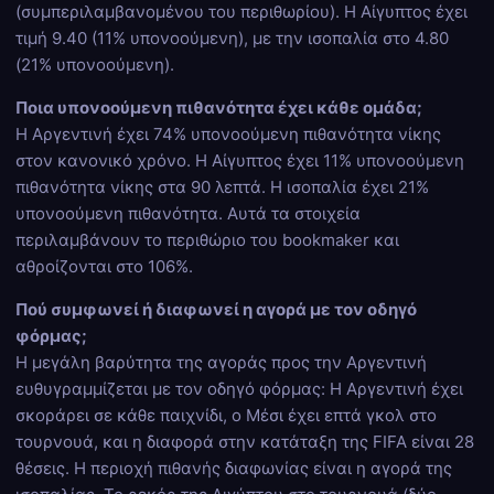
(συμπεριλαμβανομένου του περιθωρίου). Η Αίγυπτος έχει
τιμή 9.40 (11% υπονοούμενη), με την ισοπαλία στο 4.80
(21% υπονοούμενη).
Ποια υπονοούμενη πιθανότητα έχει κάθε ομάδα;
Η Αργεντινή έχει 74% υπονοούμενη πιθανότητα νίκης
στον κανονικό χρόνο. Η Αίγυπτος έχει 11% υπονοούμενη
πιθανότητα νίκης στα 90 λεπτά. Η ισοπαλία έχει 21%
υπονοούμενη πιθανότητα. Αυτά τα στοιχεία
περιλαμβάνουν το περιθώριο του bookmaker και
αθροίζονται στο 106%.
Πού συμφωνεί ή διαφωνεί η αγορά με τον οδηγό
φόρμας;
Η μεγάλη βαρύτητα της αγοράς προς την Αργεντινή
ευθυγραμμίζεται με τον οδηγό φόρμας: Η Αργεντινή έχει
σκοράρει σε κάθε παιχνίδι, ο Μέσι έχει επτά γκολ στο
τουρνουά, και η διαφορά στην κατάταξη της FIFA είναι 28
θέσεις. Η περιοχή πιθανής διαφωνίας είναι η αγορά της