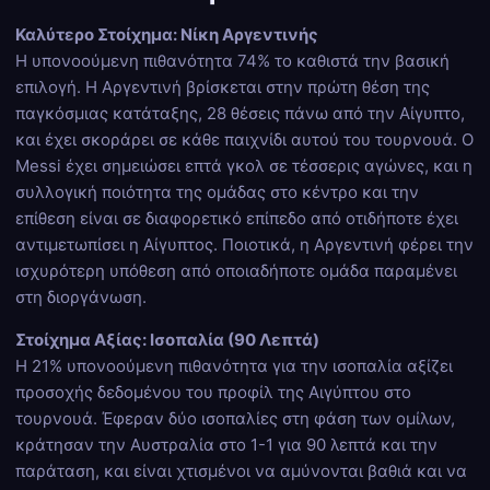
Καλύτερο Στοίχημα: Νίκη Αργεντινής
Η υπονοούμενη πιθανότητα 74% το καθιστά την βασική
επιλογή. Η Αργεντινή βρίσκεται στην πρώτη θέση της
παγκόσμιας κατάταξης, 28 θέσεις πάνω από την Αίγυπτο,
και έχει σκοράρει σε κάθε παιχνίδι αυτού του τουρνουά. Ο
Messi έχει σημειώσει επτά γκολ σε τέσσερις αγώνες, και η
συλλογική ποιότητα της ομάδας στο κέντρο και την
επίθεση είναι σε διαφορετικό επίπεδο από οτιδήποτε έχει
αντιμετωπίσει η Αίγυπτος. Ποιοτικά, η Αργεντινή φέρει την
ισχυρότερη υπόθεση από οποιαδήποτε ομάδα παραμένει
στη διοργάνωση.
Στοίχημα Αξίας: Ισοπαλία (90 Λεπτά)
Η 21% υπονοούμενη πιθανότητα για την ισοπαλία αξίζει
προσοχής δεδομένου του προφίλ της Αιγύπτου στο
τουρνουά. Έφεραν δύο ισοπαλίες στη φάση των ομίλων,
κράτησαν την Αυστραλία στο 1-1 για 90 λεπτά και την
παράταση, και είναι χτισμένοι να αμύνονται βαθιά και να