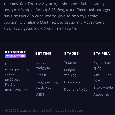
των πέναλτι. Για την Αίγυπτο, ο Mohamed Salah είναι η
μόνη σταθερή επιθετική διέξοδος, και ο Emam Ashour έχει
συνεισφέρει δύο γκολ στο τουρνουά από τη μεσαία
γραμμή. Ο Emiliano Martinez στο τέρμα της Αργεντινής
είναι ένας γνωστός ειδικός στα πέναλτι.
BETTING
STAGES
ΕΤΑΙΡΕΊΑ
ανώνυμο
Τελικός
Σχετικά με
Ο
στοίχημα
εμάς
στοιχηματισμός
Μικρός
ενέχει
Bitcoin
τελικός
Υπεύθυνος
κινδύνους.
τζόγος
στοιχηματικές
Ημιτελικός
Παίξτε
χωρίς kyc
Επικοινωνία
Προημιτελικός
υπεύθυνα. 18+
USDT
Απόρρητο
© 2026 Dexsport. Με επιφύλαξη παντός δικαιώματος.