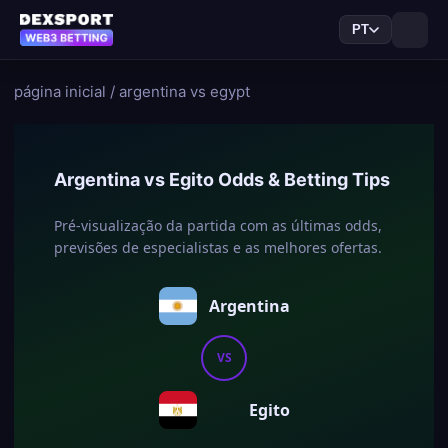
PT
página inicial
/
argentina vs egypt
Argentina vs Egito Odds & Betting Tips
Pré-visualização da partida com as últimas odds,
previsões de especialistas e as melhores ofertas.
Argentina
VS
Egito