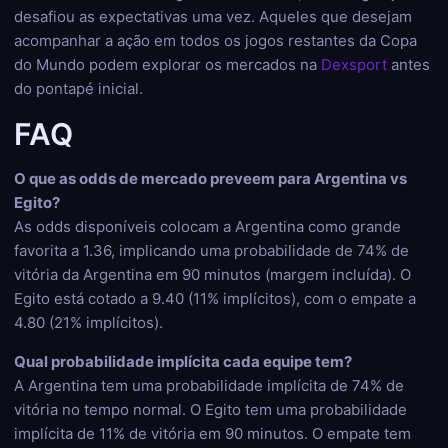
desafiou as expectativas uma vez. Aqueles que desejam
acompanhar a ação em todos os jogos restantes da Copa
do Mundo podem explorar os mercados na
Dexsport
antes
do pontapé inicial.
FAQ
O que as odds de mercado preveem para Argentina vs
Egito?
As odds disponíveis colocam a Argentina como grande
favorita a 1.36, implicando uma probabilidade de 74% de
vitória da Argentina em 90 minutos (margem incluída). O
Egito está cotado a 9.40 (11% implícitos), com o empate a
4.80 (21% implícitos).
Qual probabilidade implícita cada equipe tem?
A Argentina tem uma probabilidade implícita de 74% de
vitória no tempo normal. O Egito tem uma probabilidade
implícita de 11% de vitória em 90 minutos. O empate tem