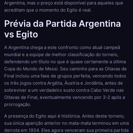
Argentina, mas o preço está disponível para aqueles que
acreditam que o momento do Egito é real.
Prévia da Partida Argentina
vs Egito
A Argentina chega a este confronto como atual campeã
mundial e a equipe de melhor classificação do torneio,
defendendo um título no que é quase certamente a última
Copa do Mundo de Messi. Seu caminho para as Oitavas de
Final incluiu uma fase de grupos perfeita, vencendo todos
os três jogos contra Argélia, Áustria e Jordânia, antes de
sobreviver a um verdadeiro susto contra Cabo Verde nas
Oitavas de Final, eventualmente vencendo por 3-2 após a
prorrogação.
A presença do Egito aqui é histórica. Antes deste torneio,
sua única aparição anterior no mata-mata terminou em uma
derrota em 1934. Eles agora venceram sua primeira partida