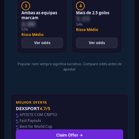
3
4
Ambas as equipas
Mais de 2.5 golos
1.11
marcam
2.00
54%
52%
Risco Médio
Risco Médio
Ver odds
Ver odds
Popular nem sempre significa lucrativo. Compare odds antes de
apostar.
MELHOR OFERTA
DEXSPORT
4.7/5
APOSTE COM CRIPTO
Fast Payouts
Best for World Cup
Claim Offer →