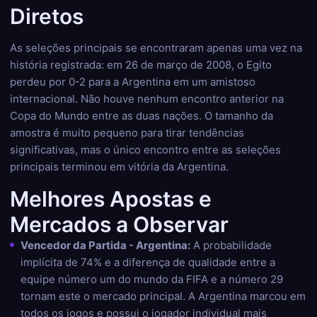
Diretos
As seleções principais se encontraram apenas uma vez na
história registrada: em 26 de março de 2008, o Egito
perdeu por 0-2 para a Argentina em um amistoso
internacional. Não houve nenhum encontro anterior na
Copa do Mundo entre as duas nações. O tamanho da
amostra é muito pequeno para tirar tendências
significativas, mas o único encontro entre as seleções
principais terminou em vitória da Argentina.
Melhores Apostas e
Mercados a Observar
Vencedor da Partida - Argentina:
A probabilidade
implícita de 74% e a diferença de qualidade entre a
equipe número um do mundo da FIFA e a número 29
tornam este o mercado principal. A Argentina marcou em
todos os jogos e possui o jogador individual mais