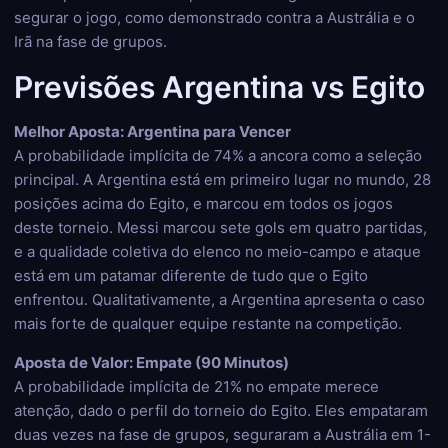
segurar o jogo, como demonstrado contra a Austrália e o
Irã na fase de grupos.
Previsões Argentina vs Egito
Melhor Aposta: Argentina para Vencer
A probabilidade implícita de 74% a ancora como a seleção
principal. A Argentina está em primeiro lugar no mundo, 28
posições acima do Egito, e marcou em todos os jogos
deste torneio. Messi marcou sete gols em quatro partidas,
e a qualidade coletiva do elenco no meio-campo e ataque
está em um patamar diferente de tudo que o Egito
enfrentou. Qualitativamente, a Argentina apresenta o caso
mais forte de qualquer equipe restante na competição.
Aposta de Valor: Empate (90 Minutos)
A probabilidade implícita de 21% no empate merece
atenção, dado o perfil do torneio do Egito. Eles empataram
duas vezes na fase de grupos, seguraram a Austrália em 1-