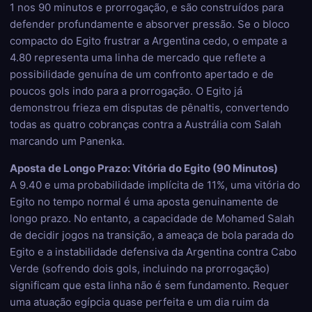
1 nos 90 minutos e prorrogação, e são construídos para
defender profundamente e absorver pressão. Se o bloco
compacto do Egito frustrar a Argentina cedo, o empate a
4.80 representa uma linha de mercado que reflete a
possibilidade genuína de um confronto apertado e de
poucos gols indo para a prorrogação. O Egito já
demonstrou frieza em disputas de pênaltis, convertendo
todas as quatro cobranças contra a Austrália com Salah
marcando um Panenka.
Aposta de Longo Prazo: Vitória do Egito (90 Minutos)
A 9.40 e uma probabilidade implícita de 11%, uma vitória do
Egito no tempo normal é uma aposta genuinamente de
longo prazo. No entanto, a capacidade de Mohamed Salah
de decidir jogos na transição, a ameaça de bola parada do
Egito e a instabilidade defensiva da Argentina contra Cabo
Verde (sofrendo dois gols, incluindo na prorrogação)
significam que esta linha não é sem fundamento. Requer
uma atuação egípcia quase perfeita e um dia ruim da