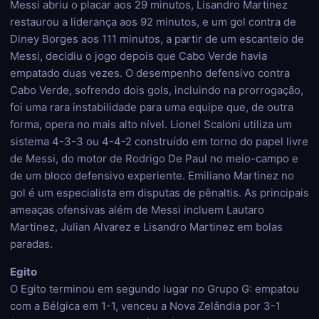
Messi abriu o placar aos 29 minutos, Lisandro Martinez
restaurou a liderança aos 92 minutos, e um gol contra de
Diney Borges aos 111 minutos, a partir de um escanteio de
Messi, decidiu o jogo depois que Cabo Verde havia
empatado duas vezes. O desempenho defensivo contra
Cabo Verde, sofrendo dois gols, incluindo na prorrogação,
foi uma rara instabilidade para uma equipe que, de outra
forma, opera no mais alto nível. Lionel Scaloni utiliza um
sistema 4-3-3 ou 4-4-2 construído em torno do papel livre
de Messi, do motor de Rodrigo De Paul no meio-campo e
de um bloco defensivo experiente. Emiliano Martinez no
gol é um especialista em disputas de pênaltis. As principais
ameaças ofensivas além de Messi incluem Lautaro
Martinez, Julian Alvarez e Lisandro Martinez em bolas
paradas.
Egito
O Egito terminou em segundo lugar no Grupo G: empatou
com a Bélgica em 1-1, venceu a Nova Zelândia por 3-1