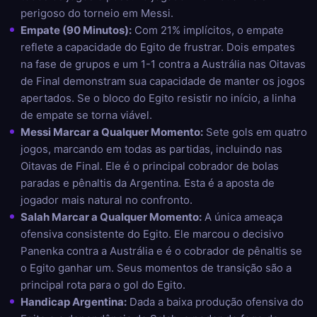
perigoso do torneio em Messi.
Empate (90 Minutos):
Com 21% implícitos, o empate
reflete a capacidade do Egito de frustrar. Dois empates
na fase de grupos e um 1-1 contra a Austrália nas Oitavas
de Final demonstram sua capacidade de manter os jogos
apertados. Se o bloco do Egito resistir no início, a linha
de empate se torna viável.
Messi Marcar a Qualquer Momento:
Sete gols em quatro
jogos, marcando em todas as partidas, incluindo nas
Oitavas de Final. Ele é o principal cobrador de bolas
paradas e pênaltis da Argentina. Esta é a aposta de
jogador mais natural no confronto.
Salah Marcar a Qualquer Momento:
A única ameaça
ofensiva consistente do Egito. Ele marcou o decisivo
Panenka contra a Austrália e é o cobrador de pênaltis se
o Egito ganhar um. Seus momentos de transição são a
principal rota para o gol do Egito.
Handicap Argentina:
Dada a baixa produção ofensiva do