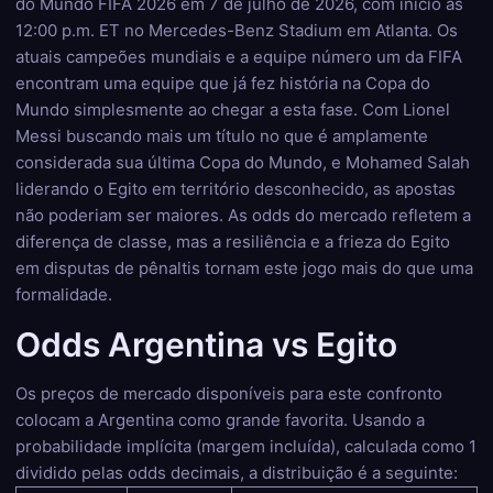
do Mundo FIFA 2026 em 7 de julho de 2026, com início às
12:00 p.m. ET no Mercedes-Benz Stadium em Atlanta. Os
atuais campeões mundiais e a equipe número um da FIFA
encontram uma equipe que já fez história na Copa do
Mundo simplesmente ao chegar a esta fase. Com Lionel
Messi buscando mais um título no que é amplamente
considerada sua última Copa do Mundo, e Mohamed Salah
liderando o Egito em território desconhecido, as apostas
não poderiam ser maiores. As odds do mercado refletem a
diferença de classe, mas a resiliência e a frieza do Egito
em disputas de pênaltis tornam este jogo mais do que uma
formalidade.
Odds Argentina vs Egito
Os preços de mercado disponíveis para este confronto
colocam a Argentina como grande favorita. Usando a
probabilidade implícita (margem incluída), calculada como 1
dividido pelas odds decimais, a distribuição é a seguinte: