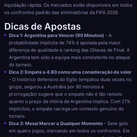
liquidação rápida. Os mercados estão disponíveis em todos
os confrontos padrão das eliminatórias da FIFA 2026.
Dicas de Apostas
Dica 1: Argentina para Vencer (90 Minutos)
- A
probabilidade implícita de 74% é apoiada pela maior
diferença de qualidade e ranking das Oitavas de Final. A
Argentina tem sido a equipe mais consistente no ataque
do torneio.
Dica 2: Empate a 4.80 como uma consideração de valor
- O histórico defensivo do Egito (empatou duas vezes no
grupo, segurou a Austrália por 90 minutos e
prorrogação) sugere que o empate não é tão remoto
quanto o preço da vitória da Argentina implica. Com 21%
implícitos, o empate carrega um contexto genuíno do
torneio.
Dica 3: Messi Marcar a Qualquer Momento
- Sete gols
em quatro jogos, marcando em todos os confrontos. Ele