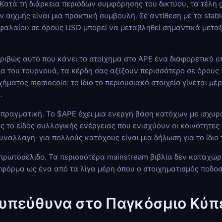
Κατά τη διάρκεια περιόδων συμφόρησης του δικτύου, τα τέλη 
αιχμής είναι μια πρακτική συμβουλή. Σε αντίθεση με τα stabl
εφαλαίου σε όρους USD μπορεί να μεταβληθεί σημαντικά μετα
κριβώς αυτό που κάνει το στοίχημα στο APE ένα διαφορετικό 
α του τουρνουά, τα κέρδη σας αξίζουν περισσότερο σε όρους fi
ιχήματος memecoin: το ίδιο το περιουσιακό στοιχείο γίνεται μ
.
ς πραγματική. Το $APE έχει μια ενεργή βάση κατόχων με ισχυρ
 το είδος συλλογικής ενέργειας που ενισχύουν οι κοινότητες
υναλλαγή· για πολλούς κατόχους είναι μια δήλωση για το ίδιο 
 πρωτοσέλιδο. Τα περισσότερα mainstream βιβλία δεν καταχωρ
τφόρμα ως ένα από τα λίγα μέρη όπου ο στοιχηματισμός ποδοσ
 υπεύθυνα στο Παγκόσμιο Κύπ