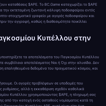
ουν καταθέσεις $APE. Το BC.Game καταχωρίζει το $APE
 για την εκτεταμένη ζωντανή κάλυψη ποδοσφαίρου εντός
κρυπτο-στοιχηματικό γραφείο με αγορές ποδοσφαίρου και
ριν την εγγραφή, καθώς η διαθεσιμότητα ποικίλλει
αγκοσμίου Κυπέλλου στην
 υποστηρίξετε τα αποτελέσματα του Παγκοσμίου Κυπέλλου
ετε συμβόλαια αποτελέσματος Ναι ή Όχι στην αλυσίδα. Δεν
άση επαληθευμένα δεδομένα του πραγματικού κόσμου, και
οήσουμε. Οι αγορές προβλέψεων σε υποδομές που
ς ρυθμίσεις, αλλά η εκκαθάριση σχεδόν καθολικά
κοσμίου Κυπέλλου χρησιμοποιώντας $APE, η πληρωμή σας
εσης από την κατοχή ενός ασταθούς νομίσματος κατά τη
ού Παγκοσμίου Κυπέλλου APE, αυτό είναι είτε ένα