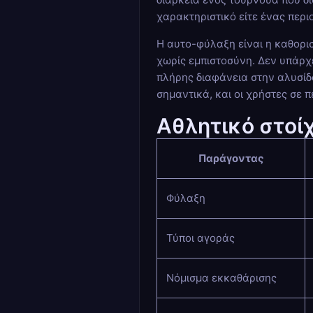
χαρακτηριστικό είτε ένας περι
Η αυτο-φύλαξη είναι η καθοριστ
χωρίς εμπιστοσύνη. Δεν υπάρχε
πλήρης διαφάνεια στην αλυσίδ
σημαντικά, και οι χρήστες σε 
Αθλητικό στοί
Παράγοντας
Φύλαξη
Τύποι αγοράς
Νόμισμα εκκαθάρισης