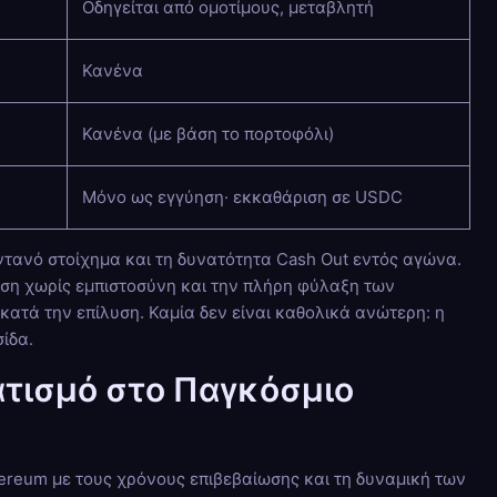
Οδηγείται από ομοτίμους, μεταβλητή
Κανένα
Κανένα (με βάση το πορτοφόλι)
Μόνο ως εγγύηση· εκκαθάριση σε USDC
ωντανό στοίχημα και τη δυνατότητα Cash Out εντός αγώνα.
ιση χωρίς εμπιστοσύνη και την πλήρη φύλαξη των
κατά την επίλυση. Καμία δεν είναι καθολικά ανώτερη: η
ίδα.
ματισμό στο Παγκόσμιο
thereum με τους χρόνους επιβεβαίωσης και τη δυναμική των