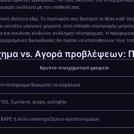
ορισμός ανάλογα με την υπόθεσή σας.
ική ιδιότητα εδώ. Το πορτοφόλι σας διατηρεί τη θέση καθ' όλη
ι μοντέλο μπόνους χειριστή, ούτε επίπεδο επιστροφής μετρητώ
α και κανένας κίνδυνος ανάληψης πλατφόρμας. Η περιφερεια
περιορισμένες δικαιοδοσίες θα πρέπει να επαληθεύουν τους τ
χημα vs. Αγορά προβλέψεων: Π
Κρυπτο-στοιχηματικό γραφείο
Η πλατφόρμα διακρατεί τα κεφάλαια
1Χ2, ζωντανά, props, outrights
$APE ή άλλο υποστηριζόμενο κρυπτονόμισμα