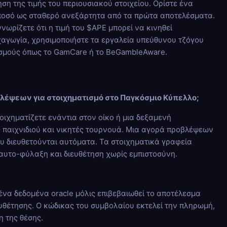
η της τιμής του περιουσιακού στοιχείου. Ορίστε ένα
ο ποσό ως σταθερό ανεξάρτητα από τα πρώτα αποτελέσματα.
νωρίζετε ότι η τιμή του $APE μπορεί να κινηθεί
χαγωγία, χρησιμοποιήστε τα εργαλεία υπεύθυνου τζόγου
ισμούς όπως το GamCare ή το BeGambleAware.
βλέψεων για στοιχηματισμό στο Παγκόσμιο Κύπελλο;
οιχηματίζετε ενάντια στον οίκο ή μια δεξαμενή
 παιχνιδιού και νικητές τουρνουά. Μια αγορά προβλέψεων
 διευθετούνται αυτόματα. Τα στοιχηματικά γραφεία
υτο-φύλαξη και διευθέτηση χωρίς εμπιστοσύνη.
α δεδομένα oracle μόλις επιβεβαιωθεί το αποτέλεσμα
υθέτησης. Ο κώδικας του συμβολαίου εκτελεί την πληρωμή,
η της θέσης.