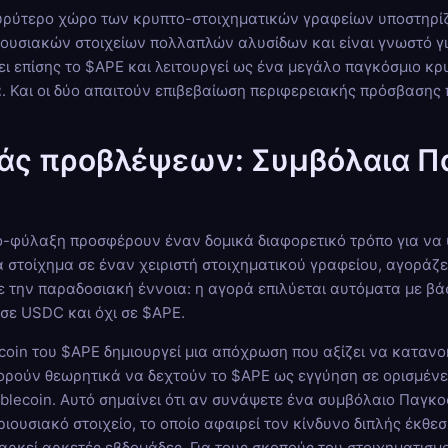
υρύτερο χώρο των κρυπτο-στοιχηματικών γραφείων υποστηρίζ
εριουσιακών στοιχείων πολλαπλών αλυσίδων και είναι γνωστό
ζει επίσης το $APE και λειτουργεί ως ένα μεγάλο παγκόσμιο 
 Και οι δύο απαιτούν επιβεβαίωση περιφερειακής πρόσβασης π
άς προβλέψεων: Συμβόλαια Π
ο-φύλαξη προσφέρουν έναν δομικά διαφορετικό τρόπο για να
α στοίχημα σε έναν χειριστή στοιχηματικού γραφείου, αγοράζ
 την παραδοσιακή έννοια: η αγορά επιλύεται αυτόματα με β
σε USDC και όχι σε $APE.
coin του $APE δημιουργεί μια απόχρωση που αξίζει να καταν
πορούν θεωρητικά να δεχτούν το $APE ως εγγύηση σε ορισμένε
ablecoin. Αυτό σημαίνει ότι αν συνάψετε ένα συμβόλαιο Παγ
ιουσιακό στοιχείο, το οποίο αφαιρεί τον κίνδυνο διπλής έκθ
αρκεί αρκετές εβδομάδες. Για τους σκοπούς του στοιχηματισμ