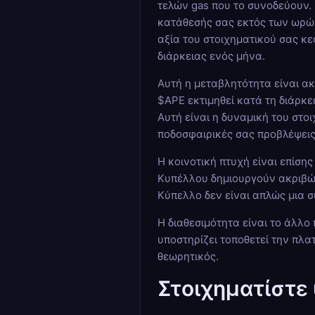
τελών gas που το συνοδεύουν. 
κατάθεσής σας εκτός των ωρών 
αξία του στοιχηματικού σας κ
διάρκειας ενός μήνα.
Αυτή η μεταβλητότητα είναι α
$APE εκτιμηθεί κατά τη διάρκει
Αυτή είναι η δυναμική του στο
ποδοσφαιρικές σας προβλέψεις
Η κοινοτική πτυχή είναι επίση
Κυπέλλου δημιουργούν ακριβώς
Κύπελλο δεν είναι απλώς μια σ
Η διαθεσιμότητα είναι το άλλο
υποστηρίζει τοποθετεί την πλα
θεωρητικός.
Στοιχηματίστε