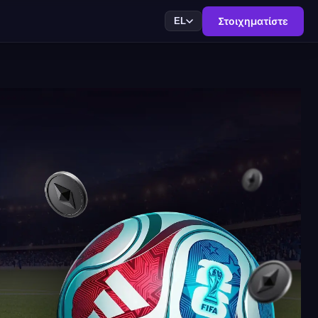
Στοιχηματίστε
EL