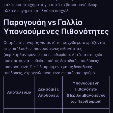
καλύτερα στοιχήματα για αυτό το βαριά μονόπλευρο
αλλά αφηγηματικά πλούσιο παιχνίδι.
Παραγουάη vs Γαλλία
Υπονοούμενες Πιθανότητες
Οι τιμές της αγοράς για αυτό το παιχνίδι μεταφράζονται
στις ακόλουθες υπονοούμενες πιθανότητες
(περιλαμβανομένου του περιθωρίου). Αυτά τα στοιχεία
προκύπτουν απευθείας από τις δεκαδικές αποδόσεις:
υπονοούμενο % = 1 διαιρούμενο με τις δεκαδικές
αποδόσεις, στρογγυλοποιημένο σε ακέραιο αριθμό.
Υπονοούμενη
Δεκαδικές
Πιθανότητα
Αποτέλεσμα
Αποδόσεις
(Περιλαμβανομένου
του Περιθωρίου)