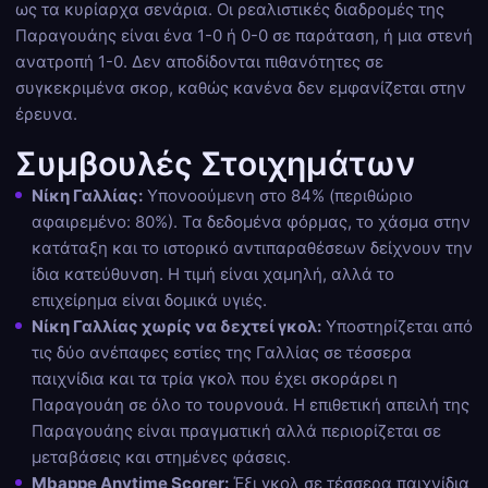
ως τα κυρίαρχα σενάρια. Οι ρεαλιστικές διαδρομές της
Παραγουάης είναι ένα 1-0 ή 0-0 σε παράταση, ή μια στενή
ανατροπή 1-0. Δεν αποδίδονται πιθανότητες σε
συγκεκριμένα σκορ, καθώς κανένα δεν εμφανίζεται στην
έρευνα.
Συμβουλές Στοιχημάτων
Νίκη Γαλλίας:
Υπονοούμενη στο 84% (περιθώριο
αφαιρεμένο: 80%). Τα δεδομένα φόρμας, το χάσμα στην
κατάταξη και το ιστορικό αντιπαραθέσεων δείχνουν την
ίδια κατεύθυνση. Η τιμή είναι χαμηλή, αλλά το
επιχείρημα είναι δομικά υγιές.
Νίκη Γαλλίας χωρίς να δεχτεί γκολ:
Υποστηρίζεται από
τις δύο ανέπαφες εστίες της Γαλλίας σε τέσσερα
παιχνίδια και τα τρία γκολ που έχει σκοράρει η
Παραγουάη σε όλο το τουρνουά. Η επιθετική απειλή της
Παραγουάης είναι πραγματική αλλά περιορίζεται σε
μεταβάσεις και στημένες φάσεις.
Mbappe Anytime Scorer:
Έξι γκολ σε τέσσερα παιχνίδια