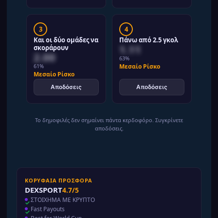
3
4
Και οι δύο ομάδες να
Πάνω από 2.5 γκολ
1.11
σκοράρουν
2.00
63%
61%
Μεσαίο Ρίσκο
Μεσαίο Ρίσκο
Αποδόσεις
Αποδόσεις
Το δημοφιλές δεν σημαίνει πάντα κερδοφόρο. Συγκρίνετε
αποδόσεις.
ΚΟΡΥΦΑΙΑ ΠΡΟΣΦΟΡΑ
DEXSPORT
4.7/5
ΣΤΟΙΧΗΜΑ ΜΕ ΚΡΥΠΤΟ
Fast Payouts