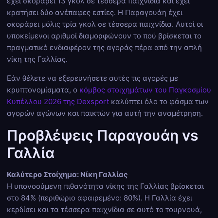
έχει σκοράρει 13 γκολ σε τέσσερα παιχνίδια και έχει
κρατήσει δύο ανέπαφες εστίες. Η Παραγουάη έχει
σκοράρει μόλις τρία γκολ σε τέσσερα παιχνίδια. Αυτοί οι
υποκείμενοι αριθμοί διαμορφώνουν το πού βρίσκεται το
πραγματικό ενδιαφέρον της αγοράς πέρα από την απλή
νίκη της Γαλλίας.
Εάν θέλετε να εξερευνήσετε αυτές τις αγορές με
κρυπτονομίσματα, ο
κόμβος στοιχημάτων του Παγκοσμίου
Κυπέλλου 2026 της Dexsport
καλύπτει όλο το φάσμα των
αγορών αγώνων και παικτών για αυτή την αναμέτρηση.
Προβλέψεις Παραγουάη vs
Γαλλία
Καλύτερο Στοίχημα: Νίκη Γαλλίας
Η υπονοούμενη πιθανότητα νίκης της Γαλλίας βρίσκεται
στο 84% (περιθώριο αφαιρεμένο: 80%). Η Γαλλία έχει
κερδίσει και τα τέσσερα παιχνίδια σε αυτό το τουρνουά,