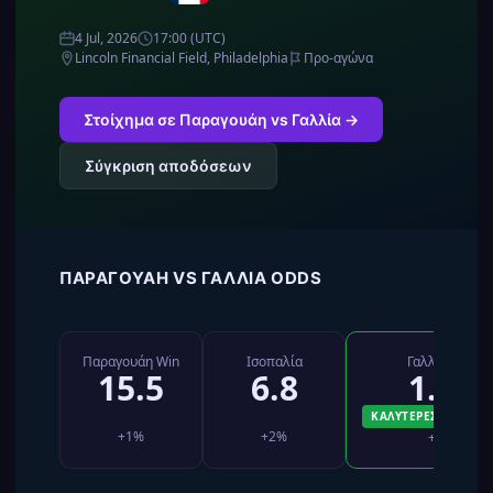
4 Jul, 2026
17:00 (UTC)
Lincoln Financial Field, Philadelphia
Προ-αγώνα
Στοίχημα σε Παραγουάη vs Γαλλία →
Σύγκριση αποδόσεων
ΠΑΡΑΓΟΥΆΗ VS ΓΑΛΛΊΑ ODDS
Παραγουάη Win
Ισοπαλία
Γαλλία Win
15.5
6.8
1.19
ΚΑΛΥΤΕΡΕΣ ΑΠΟΔΟΣ
+1%
+2%
+1%