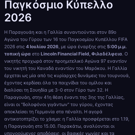
Παγκόσμιο Κύπελλο
2026
Η Παραγουάη και η Γαλλία συναντιούνται στον 89ο
Αγώνα του Γύρου των 16 του Παγκοσμίου Κυπέλλου FIFA
2026 στις
4 Ιουλίου 2026
, με ώρα έναρξης στις
5:00 μ.μ.
τοπική ώρα
στο
Lincoln Financial Field, Φιλαδέλφεια
. Ο
νικητής προχωρά στον προημιτελικό Αγώνα 97 εναντίον
του νικητή του Καναδά εναντίον του Μαρόκου. Η Γαλλία
έρχεται ως μία από τις κυρίαρχες δυνάμεις του τουρνουά,
έχοντας κερδίσει όλα τα παιχνίδια του ομίλου και
διαλύσει τη Σουηδία με 3-0 στον Γύρο των 32. Η
Παραγουάη, στην 41η θέση έναντι της 3ης της Γαλλίας,
είναι οι "δολοφόνοι γιγάντων" του γύρου, έχοντας
αποκλείσει τη Γερμανία στα πέναλτι. Η αγορά
αντικατοπτρίζει το χάσμα: η Γαλλία προσφέρεται στο 1.19,
η Παραγουάη στο 15.00. Παρακάτω, αναλύονται οι
υπονοούμενες αποδόσεις, οι βασικές γωνίες και τα