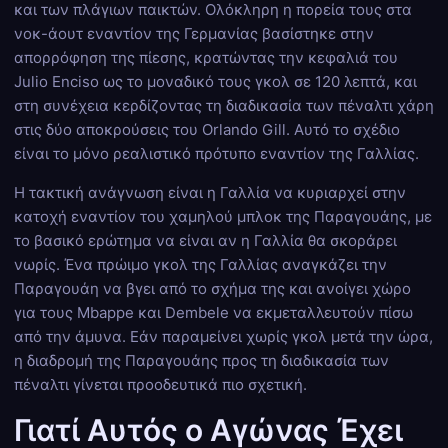
και των πλάγιων παικτών. Ολόκληρη η πορεία τους στα
νοκ-άουτ εναντίον της Γερμανίας βασίστηκε στην
απορρόφηση της πίεσης, κρατώντας την κεφαλιά του
Julio Enciso ως το μοναδικό τους γκολ σε 120 λεπτά, και
στη συνέχεια κερδίζοντας τη διαδικασία των πέναλτι χάρη
στις δύο αποκρούσεις του Orlando Gill. Αυτό το σχέδιο
είναι το μόνο ρεαλιστικό πρότυπο εναντίον της Γαλλίας.
Η τακτική ανάγνωση είναι η Γαλλία να κυριαρχεί στην
κατοχή εναντίον του χαμηλού μπλοκ της Παραγουάης, με
το βασικό ερώτημα να είναι αν η Γαλλία θα σκοράρει
νωρίς. Ένα πρώιμο γκολ της Γαλλίας αναγκάζει την
Παραγουάη να βγει από το σχήμα της και ανοίγει χώρο
για τους Mbappe και Dembele να εκμεταλλευτούν πίσω
από την άμυνα. Εάν παραμείνει χωρίς γκολ μετά την ώρα,
η διαδρομή της Παραγουάης προς τη διαδικασία των
πέναλτι γίνεται προοδευτικά πιο σχετική.
Γιατί Αυτός ο Αγώνας Έχει