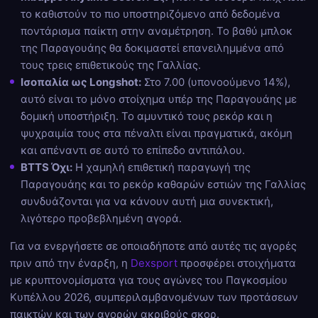
το καθιστούν το πιο υποστηριζόμενο από δεδομένα
ποντάρισμα παίκτη στην αναμέτρηση. Το βαθύ μπλοκ
της Παραγουάης θα δοκιμαστεί επανειλημμένα από
τους τρεις επιθετικούς της Γαλλίας.
Ισοπαλία ως Longshot:
Στο 7.00 (υπονοούμενο 14%),
αυτό είναι το μόνο στοίχημα υπέρ της Παραγουάης με
δομική υποστήριξη. Το αμυντικό τους ρεκόρ και η
ψυχραιμία τους στα πέναλτι είναι πραγματικά, ακόμη
και απέναντι σε αυτό το επίπεδο αντιπάλου.
BTTS Όχι:
Η χαμηλή επιθετική παραγωγή της
Παραγουάης και το ρεκόρ καθαρών εστιών της Γαλλίας
συνδυάζονται για να κάνουν αυτή μια συνεκτική,
λιγότερο προβεβλημένη αγορά.
Για να ενεργήσετε σε οποιαδήποτε από αυτές τις αγορές
πριν από την έναρξη, η
Dexsport
προσφέρει στοιχήματα
με κρυπτονομίσματα για τους αγώνες του Παγκοσμίου
Κυπέλλου 2026, συμπεριλαμβανομένων των προτάσεων
παικτών και των αγορών ακριβούς σκορ.