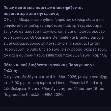
Ποιες προτάσεις παικτών υποστηρίζονται
περισσότερο από την έρευνα;
Ο Kylian Mbappe ως anytime ή πρώτος σκόρερ είναι η πιο
σαφώς υποστηριζόμενη πρόταση παίκτη. Έχει σκοράρει
έξι γκολ σε τέσσερα παιχνίδια και είναι ο πρώτος σκόρερ
του τουρνουά. Οι Ousmane Dembele και Bradley Barcola
είναι δευτερεύουσες επιλογές από την έρευνα. Για την
Παραγουάη, ο Julio Enciso είναι ο εν-φόρμα σκόρερ τους,
αν και η συνολική τους επιθετική παραγωγή είναι χαμηλή.
Πότε και πού διεξάγεται ο αγώνας Παραγουάη vs
Γαλλία;
Ο αγώνας διεξάγεται στις 4 Ιουλίου 2026, με ώρα έναρξης
στις 5:00 μ.μ. τοπική ώρα στο Lincoln Financial Field στη
Φιλαδέλφεια. Είναι ο 89ος Αγώνας του Γύρου των 16 του
Παγκοσμίου Κυπέλλου FIFA 2026.