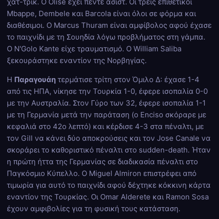
χατ-τρικ. Ο Olise έχει πέντε ασίστ. Οι τρεις επιθετικοί
Mbappe, Dembele και Barcola είναι όλοι σε φόρμα και
διαθέσιμοι. Ο Marcus Thuram είναι αμφίβολος αφού έχασε
το παιχνίδι με τη Σουηδία λόγω προβλήματος στη γάμπα.
Ο N'Golo Kante είχε τραυματισμό. Ο William Saliba
ξεκουράστηκε εναντίον της Νορβηγίας.
Η
Παραγουάη
τερμάτισε τρίτη στον Όμιλο Δ: έχασε 1-4
από τις ΗΠΑ, νίκησε την Τουρκία 1-0, έφερε ισοπαλία 0-0
με την Αυστραλία. Στον Γύρο των 32, έφερε ισοπαλία 1-1
με τη Γερμανία μετά την παράταση (ο Enciso σκόραρε με
κεφαλιά στο 42ο λεπτό) και κέρδισε 4-3 στα πέναλτι, με
τον Gill να κάνει δύο αποκρούσεις και τον Jose Canale να
σκοράρει το καθοριστικό πέναλτι στο sudden-death. Ήταν
η πρώτη ήττα της Γερμανίας σε διαδικασία πέναλτι στο
Παγκόσμιο Κύπελλο. Ο Miguel Almiron επιστρέφει από
τιμωρία για αυτό το παιχνίδι αφού δέχτηκε κόκκινη κάρτα
εναντίον της Τουρκίας. Οι Omar Alderete και Ramon Sosa
έχουν αμφιβολίες για τη φυσική τους κατάσταση.