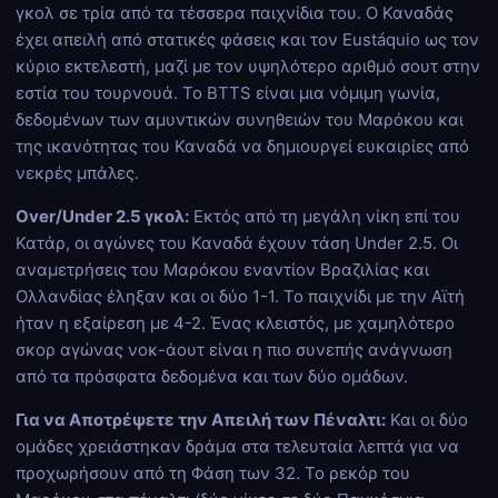
γκολ σε τρία από τα τέσσερα παιχνίδια του. Ο Καναδάς
έχει απειλή από στατικές φάσεις και τον Eustáquio ως τον
κύριο εκτελεστή, μαζί με τον υψηλότερο αριθμό σουτ στην
εστία του τουρνουά. Το BTTS είναι μια νόμιμη γωνία,
δεδομένων των αμυντικών συνηθειών του Μαρόκου και
της ικανότητας του Καναδά να δημιουργεί ευκαιρίες από
νεκρές μπάλες.
Over/Under 2.5 γκολ:
Εκτός από τη μεγάλη νίκη επί του
Κατάρ, οι αγώνες του Καναδά έχουν τάση Under 2.5. Οι
αναμετρήσεις του Μαρόκου εναντίον Βραζιλίας και
Ολλανδίας έληξαν και οι δύο 1-1. Το παιχνίδι με την Αϊτή
ήταν η εξαίρεση με 4-2. Ένας κλειστός, με χαμηλότερο
σκορ αγώνας νοκ-άουτ είναι η πιο συνεπής ανάγνωση
από τα πρόσφατα δεδομένα και των δύο ομάδων.
Για να Αποτρέψετε την Απειλή των Πέναλτι:
Και οι δύο
ομάδες χρειάστηκαν δράμα στα τελευταία λεπτά για να
προχωρήσουν από τη Φάση των 32. Το ρεκόρ του