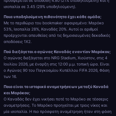
προσφέρεται σε απόδοση 4.80 (21% υποδηλούμενη) και η
ισοπαλία σε 3.45 (29% υποδηλούμενη).
Ποια υποδηλούμενη πιθανότητα έχει κάθε ομάδα;
Με το περιθώριο του bookmaker αφαιρεμένο: Μαρόκο
53%, Ισοπαλία 28%, Καναδάς 20%. Αυτοί οι αριθμοί
προέρχονται απευθείας από τις δημοσιευμένες δεκαδικές
αποδόσεις 1X2.
Πού διεξάγεται ο αγώνας Καναδάς εναντίον Μαρόκου;
Ο αγώνας διεξάγεται στο NRG Stadium, Χιούστον, στις 4
Ιουλίου 2026, με έναρξη στις 12:00 μ.μ. τοπική ώρα. Είναι
ο Αγώνας 90 του Παγκοσμίου Κυπέλλου FIFA 2026, Φάση
των 16.
Ποιο είναι το ιστορικό αναμετρήσεων μεταξύ Καναδά
και Μαρόκου;
Ο Καναδάς δεν έχει νικήσει ποτέ το Μαρόκο σε τέσσερις
αναμετρήσεις. Το Μαρόκο προηγείται με τρεις νίκες και
μία ισοπαλία. Η πιο πρόσφατη αναμέτρηση ήταν στη φάση