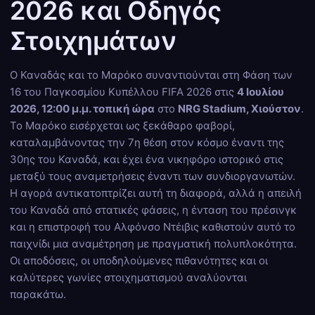
2026 και Οδηγός
Στοιχημάτων
Ο Καναδάς και το Μαρόκο συναντιούνται στη Φάση των
16 του Παγκοσμίου Κυπέλλου FIFA 2026 στις
4 Ιουλίου
2026, 12:00 μ.μ. τοπική ώρα
στο
NRG Stadium, Χιούστον
.
Το Μαρόκο εισέρχεται ως ξεκάθαρο φαβορί,
καταλαμβάνοντας την 7η θέση στον κόσμο έναντι της
30ης του Καναδά, και έχει ένα νικηφόρο ιστορικό στις
μεταξύ τους αναμετρήσεις έναντι των συνδιοργανωτών.
Η αγορά αντικατοπτρίζει αυτή τη διαφορά, αλλά η απειλή
του Καναδά από στατικές φάσεις, η ένταση του πρέσινγκ
και η επιστροφή του Αλφόνσο Ντέιβις καθιστούν αυτό το
παιχνίδι μια αναμέτρηση με πραγματική πολυπλοκότητα.
Οι αποδόσεις, οι υποδηλούμενες πιθανότητες και οι
καλύτερες γωνίες στοιχηματισμού αναλύονται
παρακάτω.