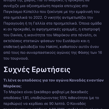
συνέχιζε μια αξιοσημείωτη πορεία επιτυχίας στο
Παγκόσμιο Κύπελλο που ξεκίνησε με την εμφάνισή του
στα ημιτελικά το 2022. Ο νικητής αντιμετωπίζει την
Παραγουάη ή τη Γαλλία στα προημιτελικά. Όποια ομάδα
κι αν προκριθεί, οι αφηγηματικές γραμμές, η επιστροφή
του Davies, η ικανότητα του Μαρόκου στα πέναλτι, οι
εκτελέσεις στατικών φάσεων του Eustáquio και η
επιθετική φιλοδοξία του Hakimi, καθιστούν αυτόν έναν
από τους πιο συναρπαστικούς αγώνες της Φάσης των 16
του τουρνουά.
Συχνές Ερωτήσεις
Τι λένε οι αποδόσεις για τον αγώνα Καναδάς εναντίον
Μαρόκου;
Το Μαρόκο είναι ξεκάθαρο φαβορί με δεκαδικές
αποδόσεις 1.81, υποδηλώνοντας 55% πιθανότητα (με το
περιθώριο) να κερδίσει σε 90 λεπτά. Ο Καναδάς