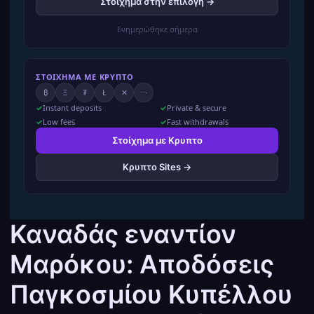
Στοίχημα στην επιλογή →
Ενημερώθηκε σήμερα
ΣΤΟΙΧΗΜΑ ΜΕ ΚΡΥΠΤΟ
₿
Ξ
₮
Ł
✕
···
Instant deposits
Private & secure
Low fees
Fast withdrawals
Στοίχημα με Κρυπτο
Κρυπτο Sites →
Καναδάς εναντίον
Μαρόκου: Αποδόσεις
Παγκοσμίου Κυπέλλου