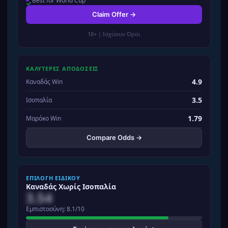
Best for World Cup
Claim Offer →
18+ | Ισχύουν Όροι
ΚΑΛΥΤΕΡΕΣ ΑΠΟΔΟΣΕΙΣ
4.9
Καναδάς Win
3.5
Ισοπαλία
1.79
Μαρόκο Win
Compare Odds →
ΕΠΙΛΟΓΗ ΕΙΔΙΚΟΥ
Καναδάς Χωρίς Ισοπαλία
3.54
Εμπιστοσύνη: 8.1/10