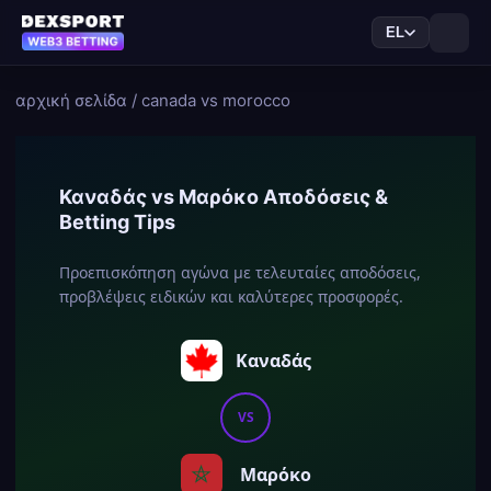
EL
αρχική σελίδα
/
canada vs morocco
Καναδάς vs Μαρόκο Αποδόσεις &
Betting Tips
Προεπισκόπηση αγώνα με τελευταίες αποδόσεις,
προβλέψεις ειδικών και καλύτερες προσφορές.
Καναδάς
VS
Μαρόκο