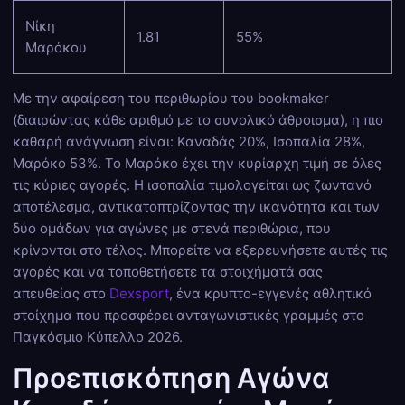
Νίκη
1.81
55%
Μαρόκου
Με την αφαίρεση του περιθωρίου του bookmaker
(διαιρώντας κάθε αριθμό με το συνολικό άθροισμα), η πιο
καθαρή ανάγνωση είναι: Καναδάς 20%, Ισοπαλία 28%,
Μαρόκο 53%. Το Μαρόκο έχει την κυρίαρχη τιμή σε όλες
τις κύριες αγορές. Η ισοπαλία τιμολογείται ως ζωντανό
αποτέλεσμα, αντικατοπτρίζοντας την ικανότητα και των
δύο ομάδων για αγώνες με στενά περιθώρια, που
κρίνονται στο τέλος. Μπορείτε να εξερευνήσετε αυτές τις
αγορές και να τοποθετήσετε τα στοιχήματά σας
απευθείας στο
Dexsport
, ένα κρυπτο-εγγενές αθλητικό
στοίχημα που προσφέρει ανταγωνιστικές γραμμές στο
Παγκόσμιο Κύπελλο 2026.
Προεπισκόπηση Αγώνα