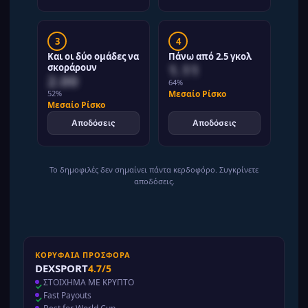
3
4
Και οι δύο ομάδες να
Πάνω από 2.5 γκολ
1.11
σκοράρουν
2.00
64%
52%
Μεσαίο Ρίσκο
Μεσαίο Ρίσκο
Αποδόσεις
Αποδόσεις
Το δημοφιλές δεν σημαίνει πάντα κερδοφόρο. Συγκρίνετε
αποδόσεις.
ΚΟΡΥΦΑΙΑ ΠΡΟΣΦΟΡΑ
DEXSPORT
4.7/5
ΣΤΟΙΧΗΜΑ ΜΕ ΚΡΥΠΤΟ
Fast Payouts